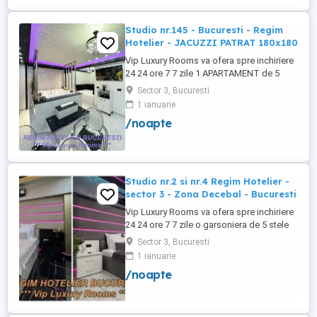
PRIVAT in complex ...
Studio nr.145 - Bucuresti - Regim
Hotelier - JACUZZI PATRAT 180x180
Vip Luxury Rooms va ofera spre inchiriere
24 24 ore 7 7 zile 1 APARTAMENT de 5
stele Luxos cu un desing unic si deosebit
Sector 3, Bucuresti
in Sector 3 Bucuresti . APARTAMENTUL se
1 ianuarie
alfa in Complex Rezidential Nou . Acces
/noapte
Bariera Monitorizare Video in Complex (
de la Politia Locala Sector 3 ) Loc de
parcare PRIVAT in complex ...
Studio nr.2 si nr.4 Regim Hotelier -
sector 3 - Zona Decebal - Bucuresti
Vip Luxury Rooms va ofera spre inchiriere
24 24 ore 7 7 zile o garsoniera de 5 stele
Luxoase cu un desing unic si deosebit in
Sector 3, Bucuresti
Sector 3 Bucuresti . Garsoniera se alfa in
1 ianuarie
Complex Rezidential Nou . Monitorizare
/noapte
Video in Complex ( de la Politia Locala
Sector 3 ) Aceasta garsoniera are
suprafata de 35mp ...