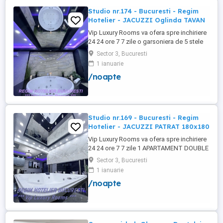
Studio nr.174 - Bucuresti - Regim
Hotelier - JACUZZI Oglinda TAVAN
Vip Luxury Rooms va ofera spre inchiriere
24 24 ore 7 7 zile o garsoniera de 5 stele
Luxoase cu un desing unic si deosebit in
Sector 3, Bucuresti
Sector 3 Bucuresti . Garsoniera se alfa in
1 ianuarie
Complex Rezidential Nou . Acces Bariera
/noapte
Monitorizare Video in Complex ( de la
Politia Locala Sector 3 ) Loc de parcare
PRIVAT in complex ...
Studio nr.169 - Bucuresti - Regim
Hotelier - JACUZZI PATRAT 180x180
Vip Luxury Rooms va ofera spre inchiriere
24 24 ore 7 7 zile 1 APARTAMENT DOUBLE
ROOMS de 5 stele Luxoasa cu un desing
Sector 3, Bucuresti
unic si deosebit in Sector 3 Bucuresti .
1 ianuarie
APARTAMENTUL se alfa in Complex
/noapte
Rezidential Nou . Acces Bariera
Monitorizare Video in Complex ( de la
Politia Locala Sector 3 ) Loc de parcare ...