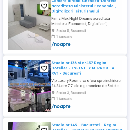
Camere airbnb Ghencea-Dantelei
acreditata Ministerul Economiei,
Digitalizarii siTurismului
Firma Max Night Dreams acreditata
Ministerul Economiei, Digitalizarii,
Antreprenoriatului si Turismului închiriază
Sector 5, Bucuresti
in regim hotelier in zona Drumul Taberei -
1 ianuarie
Ghencea diferite tipuri de camere Camera
/noapte
single cu o suprafață totală de 16mp
150ei 3ore , 170lei noapte Camera dublă
cu o suprafață totală de ...
Studio nr.136 si nr.137 Regim
Hotelier - INFINITY MIRROR LA
PAT - Bucuresti
Vip Luxury Rooms va ofera spre inchiriere
24 24 ore 7 7 zile o garsoniera de 5 stele
Luxoase cu un desing unic si deosebit in
Sector 3, Bucuresti
Sector 3 Bucuresti . Garsoniera se alfa in
1 ianuarie
Complex Rezidential Nou . Acces Bariera
/noapte
Monitorizare Video in Complex ( de la
Politia Locala Sector 3 ) Loc de parcare
PRIVAT in complex ...
Studio nr.145 - Bucuresti - Regim