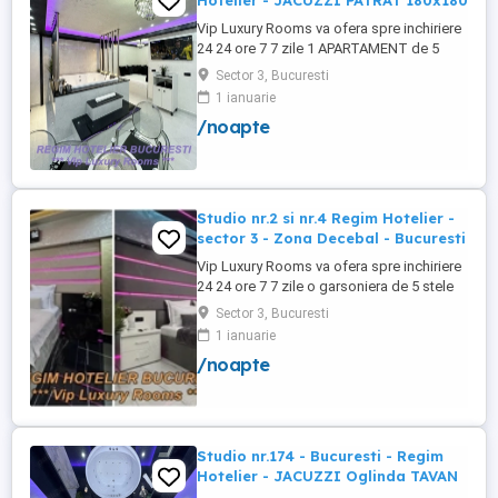
Hotelier - JACUZZI PATRAT 180x180
Vip Luxury Rooms va ofera spre inchiriere
24 24 ore 7 7 zile 1 APARTAMENT de 5
stele Luxos cu un desing unic si deosebit
Sector 3, Bucuresti
in Sector 3 Bucuresti . APARTAMENTUL se
1 ianuarie
alfa in Complex Rezidential Nou . Acces
/noapte
Bariera Monitorizare Video in Complex (
de la Politia Locala Sector 3 ) Loc de
parcare PRIVAT in complex ...
Studio nr.2 si nr.4 Regim Hotelier -
sector 3 - Zona Decebal - Bucuresti
Vip Luxury Rooms va ofera spre inchiriere
24 24 ore 7 7 zile o garsoniera de 5 stele
Luxoase cu un desing unic si deosebit in
Sector 3, Bucuresti
Sector 3 Bucuresti . Garsoniera se alfa in
1 ianuarie
Complex Rezidential Nou . Monitorizare
/noapte
Video in Complex ( de la Politia Locala
Sector 3 ) Aceasta garsoniera are
suprafata de 35mp ...
Studio nr.174 - Bucuresti - Regim
Hotelier - JACUZZI Oglinda TAVAN