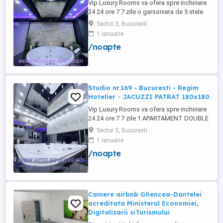
Vip Luxury Rooms va ofera spre inchiriere
24 24 ore 7 7 zile o garsoniera de 5 stele
Luxoase cu un desing unic si deosebit in
Sector 3, Bucuresti
Sector 3 Bucuresti . Garsoniera se alfa in
1 ianuarie
Complex Rezidential Nou . Acces Bariera
/noapte
Monitorizare Video in Complex ( de la
Politia Locala Sector 3 ) Loc de parcare
PRIVAT in complex ...
Studio nr.169 - Bucuresti - Regim
Hotelier - JACUZZI PATRAT 180x180
Vip Luxury Rooms va ofera spre inchiriere
24 24 ore 7 7 zile 1 APARTAMENT DOUBLE
ROOMS de 5 stele Luxoasa cu un desing
Sector 3, Bucuresti
unic si deosebit in Sector 3 Bucuresti .
1 ianuarie
APARTAMENTUL se alfa in Complex
/noapte
Rezidential Nou . Acces Bariera
Monitorizare Video in Complex ( de la
Politia Locala Sector 3 ) Loc de parcare ...
Camere airbnb Ghencea-Dantelei
acreditata Ministerul Economiei,
Digitalizarii siTurismului