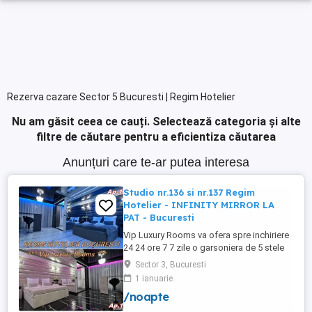
Rezerva cazare Sector 5 Bucuresti | Regim Hotelier
Nu am găsit ceea ce cauți.
Selectează categoria și alte
filtre de căutare pentru a eficientiza căutarea
Anunțuri care te-ar putea interesa
Studio nr.136 si nr.137 Regim
Hotelier - INFINITY MIRROR LA
PAT - Bucuresti
Vip Luxury Rooms va ofera spre inchiriere
24 24 ore 7 7 zile o garsoniera de 5 stele
Luxoase cu un desing unic si deosebit in
Sector 3, Bucuresti
Sector 3 Bucuresti . Garsoniera se alfa in
1 ianuarie
Complex Rezidential Nou . Acces Bariera
/noapte
Monitorizare Video in Complex ( de la
Politia Locala Sector 3 ) Loc de parcare