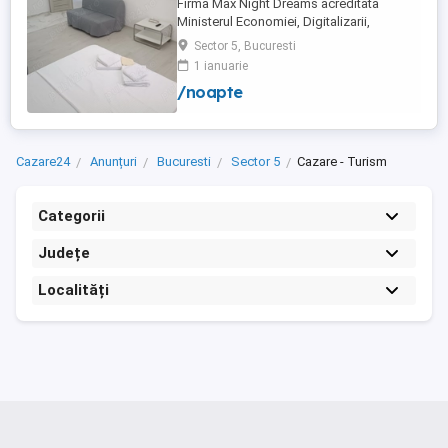
Firma Max Night Dreams acreditata
Ministerul Economiei, Digitalizarii,
Antreprenoriatului si Turismului închiriază
Sector 5, Bucuresti
in regim hotelier in zona Drumul Taberei -
1 ianuarie
Ghencea diferite tipuri de camere Camera
/noapte
single cu o suprafață totală de 16mp
150ei 3ore , 170lei noapte Camera dublă
cu o suprafață totală de ...
Cazare24
Anunțuri
Bucuresti
Sector 5
Cazare - Turism
Categorii
Județe
Localități