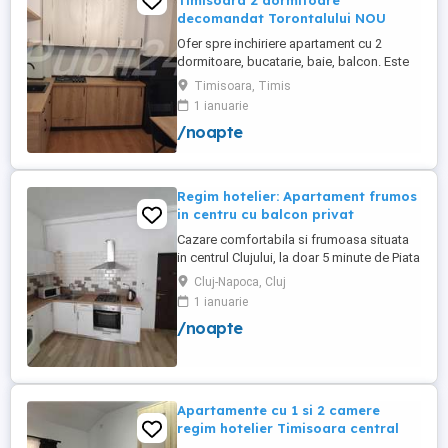
Timisoara 2 dormitoare
decomandat Torontalului NOU
Ofer spre inchiriere apartament cu 2
dormitoare, bucatarie, baie, balcon. Este
complet utilat si mobilat nou, clima,
Timisoara, Timis
internet, tv, video interfon masina de
1 ianuarie
spalat haine, lenjerii, prosoape,
/noapte
consumabile. In incinta complexului de
apartamente se afla un supermarket si loc
de joaca pentru copii. Apartamentul ...
Regim hotelier: Apartament frumos
in centru cu balcon privat
Cazare comfortabila si frumoasa situata
in centrul Clujului, la doar 5 minute de Piata
Mihai Viteazu, intr-un bloc nou.
Cluj-Napoca, Cluj
Apartamentul este mobilat si utilat
1 ianuarie
complet, avand aragaz, hota, cuptor de
/noapte
microunde, fierbator de apa, masina de
spalat, uscator de rufe, frigider, televizor
si internet. Are si un ...
Apartamente cu 1 si 2 camere
regim hotelier Timisoara central