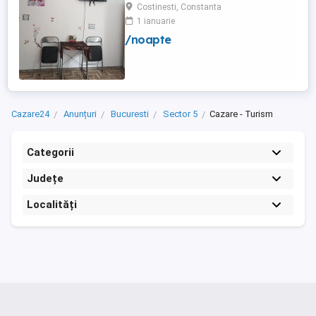
frigider curte,parcare proprie , prețuri
Costinesti, Constanta
începând de la 150 lei pe noapte,telefon
1 ianuarie
/noapte
Cazare24
Anunțuri
Bucuresti
Sector 5
Cazare - Turism
Categorii
Județe
Localități