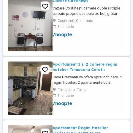
Cazare Costinești
Cazare Costinești,camere duble și triple
cu baie proprie sau baie pe hol, grătar
frigider curte,parcare proprie , prețuri
Costinesti, Constanta
începând de la 150 lei pe noapte,telefon
1 ianuarie
/noapte
Apartament 1 si 2 camere regim
hotelier Timisoara Cetatii
Casa Brezeanu va ofera spre inchiriere in
regim hotelier: 2 apartamente cu 2
dormitoare, baie si bucatarie proprie. (4
Timisoara, Timis
locuri cazare in fiecare apartament) 1
1 ianuarie
apartament cu 1 dormitor, baie si
/noapte
bucatarie proprie. (3 locuri cazare) Fiecare
apartament dispune de bucatarie complet
utilata,baie cu cabina ...
Apartament Regim Hotelier