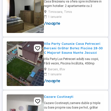
Casa Brezeanu va ofera spre inchiriere in
regim hotelier: 2 apartamente cu 2
dormitoare, baie si bucatarie proprie. (4
Timisoara, Timis
locuri cazare in fiecare apartament) 1
1 ianuarie
apartament cu 1 dormitor, baie si
/noapte
bucatarie proprie. (3 locuri cazare) Fiecare
apartament dispune de bucatarie complet
utilata,baie cu cabina ...
Vila Party Cununie Casa Petreceri
Berceni Grătar Botez Piscina 28-30
C Majorat Sauna Nunta Jacuzzi
Vila Party Lux Petreceri adulți sau copii,
Fără vecini, Piscina încălzita, 450mp
S+P+2E lângă București ( Berceni- Ilfov) ,
Berceni, Ilfov
asfalt, Uber Bolt ,pentru cazare regim
1 ianuarie
hotelier, petreceri copii, pool party 30 ,
/noapte
onomastici , nunti , botezuri, team building
, filmări , ședințe foto, clipuri video, pool
party, ...
Cazare Costinești
Cazare Costinești,camere duble și triple
cu baie proprie sau baie pe hol, grătar