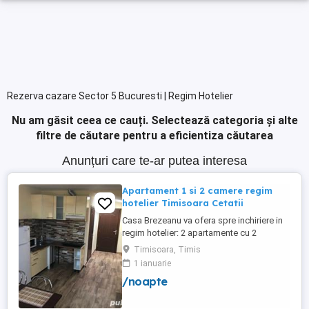
Rezerva cazare Sector 5 Bucuresti | Regim Hotelier
Nu am găsit ceea ce cauți.
Selectează categoria și alte
filtre de căutare pentru a eficientiza căutarea
Anunțuri care te-ar putea interesa
Apartament 1 si 2 camere regim
hotelier Timisoara Cetatii
Casa Brezeanu va ofera spre inchiriere in
regim hotelier: 2 apartamente cu 2
dormitoare, baie si bucatarie proprie. (4
Timisoara, Timis
locuri cazare in fiecare apartament) 1
1 ianuarie
apartament cu 1 dormitor, baie si
/noapte
bucatarie proprie. (3 locuri cazare) Fiecare
apartament dispune de bucatarie complet
utilata,baie cu cabina ...