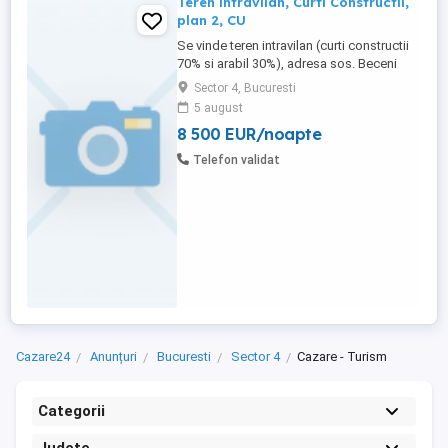
Teren intravilan, Curti Constructii,
plan 2, CU
Se vinde teren intravilan (curti constructii
70% si arabil 30%), adresa sos. Beceni
104N, situat in planul 2, aproximativ 42000
Sector 4, Bucuresti
mp (deschidere de 79 metri liniari, lungime
5 august
540 metri liniari), cu certificat de urbanism
8 500 EUR/noapte
din 24.09.2024 Pret 165 euro mp + TVA
Destinaţie: - conform P.U.G. al municipiului
Telefon validat
...
Cazare24
Anunțuri
Bucuresti
Sector 4
Cazare - Turism
Categorii