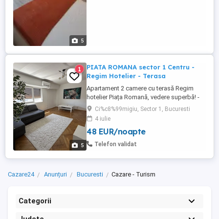
5
PIATA ROMANA sector 1 Centru -
1
Regim Hotelier - Terasa
Apartament 2 camere cu terasă Regim
hotelier Piața Romană, vedere superbă! -
Locație excelentă: Piața Romană Langa
Ci%c8%99migiu, Sector 1, Bucuresti
gura de metrou - - Suprafață: 60 mp |
4 iulie
Compartimentare: decomandat - Vedere
48 EUR/noapte
stradală + terasă spațioasă cu vedere
către București - Apartamentul este
Telefon validat
5
complet mobilat și utilat, recent ...
Cazare24
Anunțuri
Bucuresti
Cazare - Turism
Categorii