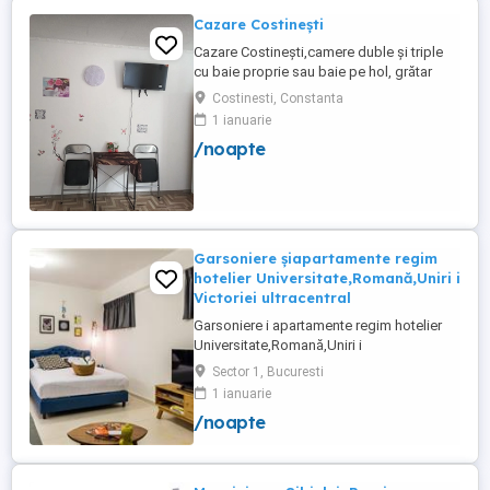
Cazare Costinești
Cazare Costinești,camere duble și triple
cu baie proprie sau baie pe hol, grătar
frigider curte,parcare proprie , prețuri
Costinesti, Constanta
începând de la 150 lei pe noapte,telefon
1 ianuarie
/noapte
Garsoniere șiapartamente regim
hotelier Universitate,Romană,Uniri i
Victoriei ultracentral
Garsoniere i apartamente regim hotelier
Universitate,Romană,Uniri i
Victoriei,renovate recent i utilate complet.
Sector 1, Bucuresti
Preț: De la 120-200 lei pentru 3 ore Preț
1 ianuarie
garsoniere 120-200 lei pentru noapte Preț
/noapte
apartamente 200-300 lei pentru noapte
Cazare muncitori