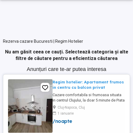
Rezerva cazare Bucuresti | Regim Hotelier
Nu am găsit ceea ce cauți.
Selectează categoria și alte
filtre de căutare pentru a eficientiza căutarea
Anunțuri care te-ar putea interesa
Regim hotelier: Apartament frumos
in centru cu balcon privat
Cazare comfortabila si frumoasa situata
in centrul Clujului, la doar 5 minute de Piata
Mihai Viteazu, intr-un bloc nou.
Cluj-Napoca, Cluj
Apartamentul este mobilat si utilat
1 ianuarie
complet, avand aragaz, hota, cuptor de
/noapte
microunde, fierbator de apa, masina de
spalat, uscator de rufe, frigider, televizor
si internet. Are si un ...