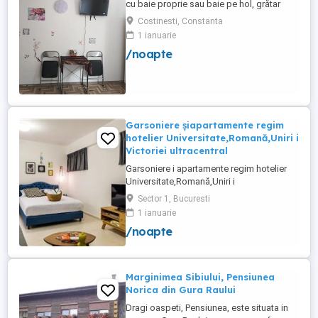
cu baie proprie sau baie pe hol, grătar
frigider curte,parcare proprie , prețuri
Costinesti, Constanta
începând de la 150 lei pe noapte,telefon
1 ianuarie
/noapte
Garsoniere șiapartamente regim
hotelier Universitate,Romană,Uniri i
Victoriei ultracentral
Garsoniere i apartamente regim hotelier
Universitate,Romană,Uniri i
Victoriei,renovate recent i utilate complet.
Sector 1, Bucuresti
Preț: De la 120-200 lei pentru 3 ore Preț
1 ianuarie
garsoniere 120-200 lei pentru noapte Preț
/noapte
apartamente 200-300 lei pentru noapte
Cazare muncitori
Marginimea Sibiului, Pensiunea
Norica din Gura Raului
Dragi oaspeti, Pensiunea, este situata in