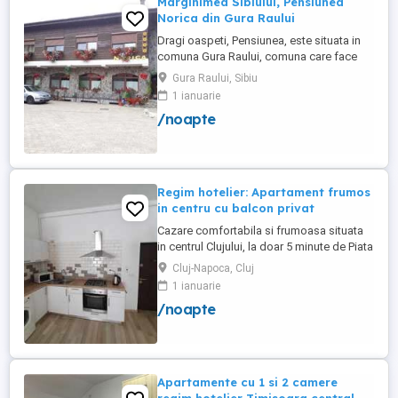
Marginimea Sibiului, Pensiunea
Norica din Gura Raului
Dragi oaspeti, Pensiunea, este situata in
comuna Gura Raului, comuna care face
parte din salba celor mai vechi, frumoase
Gura Raului, Sibiu
si instarite asezari ce alcatuiesc
1 ianuarie
Marginimea Sibiului, la 18 km de Sibiu in
/noapte
directia Sebes (Cristian, Orlat, Gura
Raului). Pentru cazare va stau la dispozitie
14 locuri in 7 camere ...
Regim hotelier: Apartament frumos
in centru cu balcon privat
Cazare comfortabila si frumoasa situata
in centrul Clujului, la doar 5 minute de Piata
Mihai Viteazu, intr-un bloc nou.
Cluj-Napoca, Cluj
Apartamentul este mobilat si utilat
1 ianuarie
complet, avand aragaz, hota, cuptor de
/noapte
microunde, fierbator de apa, masina de
spalat, uscator de rufe, frigider, televizor
si internet. Are si un ...
Apartamente cu 1 si 2 camere