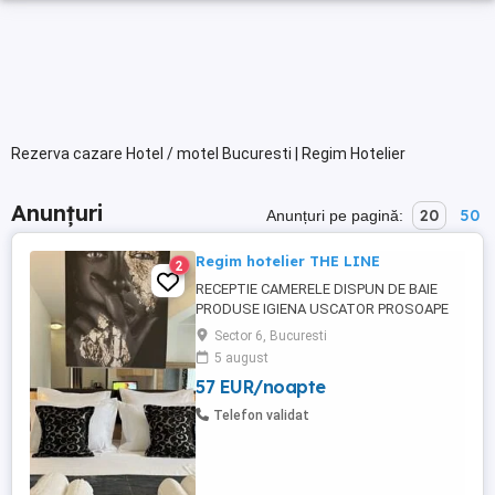
Rezerva cazare Hotel / motel Bucuresti | Regim Hotelier
Anunțuri
20
50
Anunțuri pe pagină:
Regim hotelier THE LINE
2
RECEPTIE CAMERELE DISPUN DE BAIE
PRODUSE IGIENA USCATOR PROSOAPE
PATURI DUBLE CU LENJERIE SI PERNE TV
Sector 6, Bucuresti
LED AER CONDITIONAT WIFI +INTERNET
5 august
GRATUIT FRIGIDER FIERBATOR APA +CEAI
57 EUR/noapte
OPTIONAL MIC DEJUN -PRANZ-CINA
TERASA EXTERIOARA SE SEVESC CAFELE
Telefon validat
SUCURI.. PARCARE IN FATA LOCATIEI
OFERIM SERVICI SPALATORIE ...