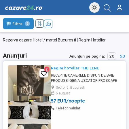
cazare
24
.ro
Filtre
3
Rezerva cazare Hotel / motel Bucuresti | Regim Hotelier
Anunțuri
20
50
Anunțuri pe pagină:
Regim hotelier THE LINE
2
RECEPTIE CAMERELE DISPUN DE BAIE
PRODUSE IGIENA USCATOR PROSOAPE
PATURI DUBLE CU LENJERIE SI PERNE TV
Sector 6, Bucuresti
LED AER CONDITIONAT WIFI +INTERNET
5 august
GRATUIT FRIGIDER FIERBATOR APA +CEAI
57 EUR/noapte
OPTIONAL MIC DEJUN -PRANZ-CINA
TERASA EXTERIOARA SE SEVESC CAFELE
Telefon validat
SUCURI.. PARCARE IN FATA LOCATIEI
OFERIM SERVICI SPALATORIE ...