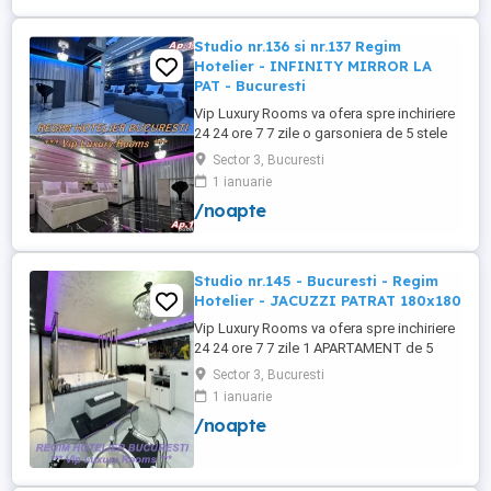
+wifi , frigider, mașină spălat, ...
Studio nr.136 si nr.137 Regim
Hotelier - INFINITY MIRROR LA
PAT - Bucuresti
Vip Luxury Rooms va ofera spre inchiriere
24 24 ore 7 7 zile o garsoniera de 5 stele
Luxoase cu un desing unic si deosebit in
Sector 3, Bucuresti
Sector 3 Bucuresti . Garsoniera se alfa in
1 ianuarie
Complex Rezidential Nou . Acces Bariera
/noapte
Monitorizare Video in Complex ( de la
Politia Locala Sector 3 ) Loc de parcare
PRIVAT in complex ...
Studio nr.145 - Bucuresti - Regim
Hotelier - JACUZZI PATRAT 180x180
Vip Luxury Rooms va ofera spre inchiriere
24 24 ore 7 7 zile 1 APARTAMENT de 5
stele Luxos cu un desing unic si deosebit
Sector 3, Bucuresti
in Sector 3 Bucuresti . APARTAMENTUL se
1 ianuarie
alfa in Complex Rezidential Nou . Acces
/noapte
Bariera Monitorizare Video in Complex (
de la Politia Locala Sector 3 ) Loc de
parcare PRIVAT in complex ...