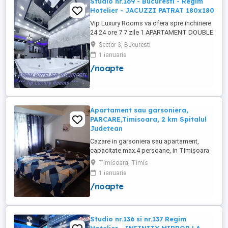
Studio nr.169 - Bucuresti - Regim
Hotelier - JACUZZI PATRAT 180x180
Vip Luxury Rooms va ofera spre inchiriere
24 24 ore 7 7 zile 1 APARTAMENT DOUBLE
ROOMS de 5 stele Luxoasa cu un desing
Sector 3, Bucuresti
unic si deosebit in Sector 3 Bucuresti .
1 ianuarie
APARTAMENTUL se alfa in Complex
/noapte
Rezidential Nou . Acces Bariera
Monitorizare Video in Complex ( de la
Politia Locala Sector 3 ) Loc de parcare ...
Apartament sau garsoniera,
PARCARE,Timisoara, 2 km Spitalul
Judetean
Cazare in garsoniera sau apartament,
capacitate max.4 persoane, in Timișoara
la 2 km de Spitalul Judetean. (la doua
Timisoara, Timis
strazi)de zona Calea Buziasului
1 ianuarie
Lic.Electrotimis si la 2 km de Mosnita
/noapte
Noua Centura. PARCARE. Situat la et.1 al
unui imobil, pat simplu sau matrimonial ,tv
+wifi , frigider, mașină spălat, ...
Studio nr.136 si nr.137 Regim