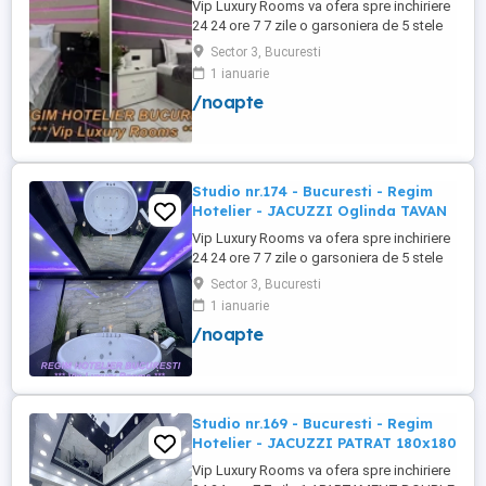
Vip Luxury Rooms va ofera spre inchiriere
24 24 ore 7 7 zile o garsoniera de 5 stele
Luxoase cu un desing unic si deosebit in
Sector 3, Bucuresti
Sector 3 Bucuresti . Garsoniera se alfa in
1 ianuarie
Complex Rezidential Nou . Monitorizare
/noapte
Video in Complex ( de la Politia Locala
Sector 3 ) Aceasta garsoniera are
suprafata de 35mp ...
Studio nr.174 - Bucuresti - Regim
Hotelier - JACUZZI Oglinda TAVAN
Vip Luxury Rooms va ofera spre inchiriere
24 24 ore 7 7 zile o garsoniera de 5 stele
Luxoase cu un desing unic si deosebit in
Sector 3, Bucuresti
Sector 3 Bucuresti . Garsoniera se alfa in
1 ianuarie
Complex Rezidential Nou . Acces Bariera
/noapte
Monitorizare Video in Complex ( de la
Politia Locala Sector 3 ) Loc de parcare
PRIVAT in complex ...
Studio nr.169 - Bucuresti - Regim
Hotelier - JACUZZI PATRAT 180x180
Vip Luxury Rooms va ofera spre inchiriere