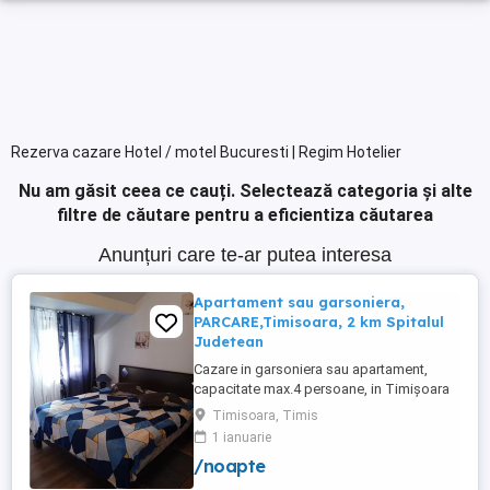
Rezerva cazare Hotel / motel Bucuresti | Regim Hotelier
Nu am găsit ceea ce cauți.
Selectează categoria și alte
filtre de căutare pentru a eficientiza căutarea
Anunțuri care te-ar putea interesa
Apartament sau garsoniera,
PARCARE,Timisoara, 2 km Spitalul
Judetean
Cazare in garsoniera sau apartament,
capacitate max.4 persoane, in Timișoara
la 2 km de Spitalul Judetean. (la doua
Timisoara, Timis
strazi)de zona Calea Buziasului
1 ianuarie
Lic.Electrotimis si la 2 km de Mosnita
/noapte
Noua Centura. PARCARE. Situat la et.1 al
unui imobil, pat simplu sau matrimonial ,tv