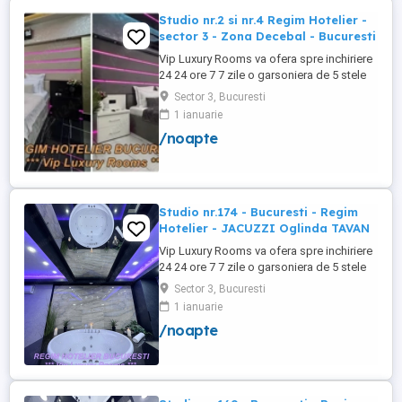
Studio nr.2 si nr.4 Regim Hotelier -
sector 3 - Zona Decebal - Bucuresti
Vip Luxury Rooms va ofera spre inchiriere
24 24 ore 7 7 zile o garsoniera de 5 stele
Luxoase cu un desing unic si deosebit in
Sector 3, Bucuresti
Sector 3 Bucuresti . Garsoniera se alfa in
1 ianuarie
Complex Rezidential Nou . Monitorizare
/noapte
Video in Complex ( de la Politia Locala
Sector 3 ) Aceasta garsoniera are
suprafata de 35mp ...
Studio nr.174 - Bucuresti - Regim
Hotelier - JACUZZI Oglinda TAVAN
Vip Luxury Rooms va ofera spre inchiriere
24 24 ore 7 7 zile o garsoniera de 5 stele
Luxoase cu un desing unic si deosebit in
Sector 3, Bucuresti
Sector 3 Bucuresti . Garsoniera se alfa in
1 ianuarie
Complex Rezidential Nou . Acces Bariera
/noapte
Monitorizare Video in Complex ( de la
Politia Locala Sector 3 ) Loc de parcare
PRIVAT in complex ...