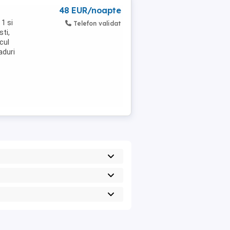
48 EUR/noapte
 1 si
Telefon validat
sti,
cul
aduri