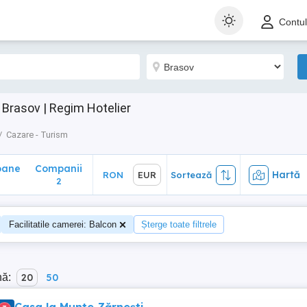
ane
Companii
Hartă
RON
EUR
Sortează
Contu
2
 Brasov | Regim Hotelier
Cazare - Turism
oane
Companii
Hartă
RON
EUR
Sortează
2
Facilitatile camerei: Balcon
Șterge toate filtrele
nă:
20
50