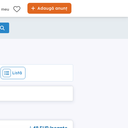
Listă
Adaugă anunț
l meu
Listă