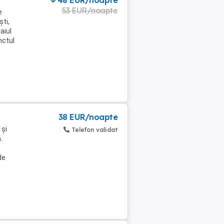
48 EUR/noapte
53 EUR/noapte
e
ti,
aiul
nctul
38 EUR/noapte
 și
Telefon validat
.
de