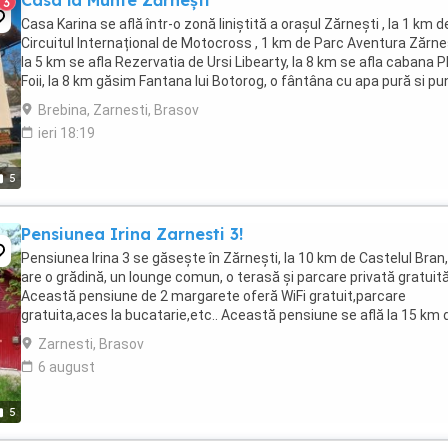
Casa la Munte Zărnești
3
Casa Karina se află într-o zonă liniștită a orașul Zărneşti , la 1 km d
Circuitul Internațional de Motocross , 1 km de Parc Aventura Zărneș
la 5 km se afla Rezervatia de Ursi Libearty, la 8 km se afla cabana Pl
Foii, la 8 km găsim Fantana lui Botorog, o fântâna cu apa pură si pu
de urcare ...
Brebina, Zarnesti, Brasov
ieri 18:19
5
Pensiunea Irina Zarnesti 3!
Pensiunea Irina 3 se găsește în Zărneşti, la 10 km de Castelul Bran,
are o grădină, un lounge comun, o terasă și parcare privată gratuită
Această pensiune de 2 margarete oferă WiFi gratuit,parcare
gratuita,aces la bucatarie,etc.. Această pensiune se află la 15 km 
Dino Parc și la 34 km de Piaţa ...
Zarnesti, Brasov
6 august
5