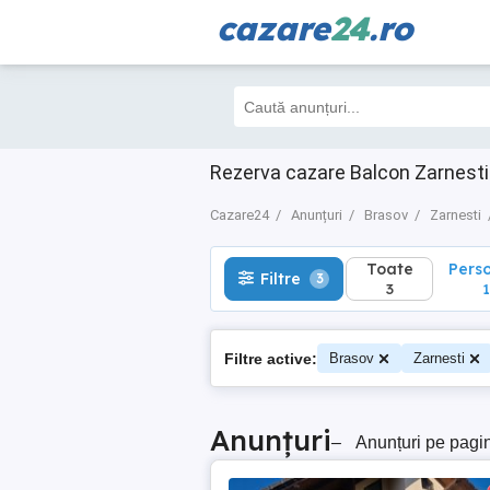
cazare
24
.ro
Toate
Perso
Filtre
3
3
1
Rezerva cazare Balcon Zarnesti
Cazare24
Anunțuri
Brasov
Zarnesti
Toate
Pers
Filtre
3
3
1
Filtre active:
Brasov
Zarnesti
Anunțuri
–
Anunțuri pe pagi