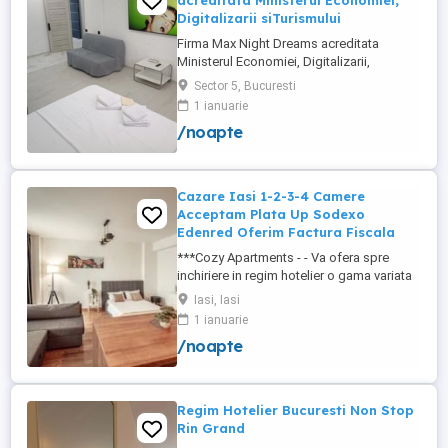
acreditata Ministerul Economiei,
Digitalizarii siTurismului
Firma Max Night Dreams acreditata
Ministerul Economiei, Digitalizarii,
Antreprenoriatului si Turismului închiriază
Sector 5, Bucuresti
in regim hotelier in zona Drumul Taberei -
1 ianuarie
Ghencea diferite tipuri de camere Camera
/noapte
single cu o suprafață totală de 16mp
150ei 3ore , 170lei noapte Camera dublă
cu o suprafață totală de ...
Cazare Iasi 1-2-3-4 Camere
Acceptam Plata Up Sodexo
Edenred Oferim Factura Fiscala
***Cozy Apartments - - Va ofera spre
inchiriere in regim hotelier o gama variata
de apartamente si garsoniere situate in
Iasi, Iasi
puncte cheie ale orasului doar in
1 ianuarie
complexe rezidentiale noi: *Zona Palas
/noapte
Mall - Centru - Complex Lazar Residence;
*Zona Palas Mall - Centru Complex Q
Residence; *Zona Palas Mall - ...
Regim Hotelier Bucuresti Non Stop
Rin Grand