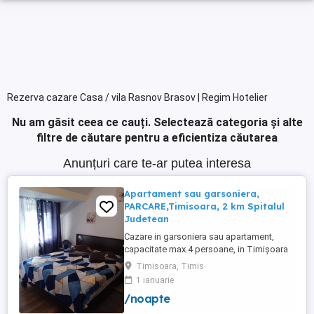
Rezerva cazare Casa / vila Rasnov Brasov | Regim Hotelier
Nu am găsit ceea ce cauți.
Selectează categoria și alte
filtre de căutare pentru a eficientiza căutarea
Anunțuri care te-ar putea interesa
Apartament sau garsoniera,
PARCARE,Timisoara, 2 km Spitalul
Judetean
Cazare in garsoniera sau apartament,
capacitate max.4 persoane, in Timișoara
la 2 km de Spitalul Judetean. (la doua
Timisoara, Timis
strazi)de zona Calea Buziasului
1 ianuarie
Lic.Electrotimis si la 2 km de Mosnita
/noapte
Noua Centura. PARCARE. Situat la et.1 al
unui imobil, pat simplu sau matrimonial ,tv