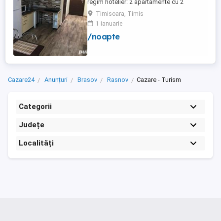
regim hotelier: 2 apartamente cu 2
dormitoare, baie si bucatarie proprie. (4
Timisoara, Timis
locuri cazare in fiecare apartament) 1
1 ianuarie
apartament cu 1 dormitor, baie si
/noapte
bucatarie proprie. (3 locuri cazare) Fiecare
apartament dispune de bucatarie complet
utilata,baie cu cabina ...
Cazare24
Anunțuri
Brasov
Rasnov
Cazare - Turism
Categorii
Județe
Localități