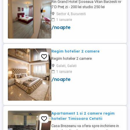
Rin Grand Hotel Șoseaua Vitan Barzesti nr
7 D Preț zi - 200 lei studio 250 lei
apartament
Sector 4, Bucuresti
1 ianuarie
/noapte
Regim hotelier 2 camere
Regim hotelier 2 camere
Galati, Galati
1 ianuarie
/noapte
Apartament 1 si 2 camere regim
hotelier Timisoara Cetatii
Casa Brezeanu va ofera spre inchiriere in