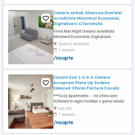
+wifi , frigider, mașină spălat, ...
Camere airbnb Ghencea-Dantelei
acreditata Ministerul Economiei,
Digitalizarii siTurismului
Firma Max Night Dreams acreditata
Ministerul Economiei, Digitalizarii,
Antreprenoriatului si Turismului închiriază
Sector 5, Bucuresti
in regim hotelier in zona Drumul Taberei -
1 ianuarie
Ghencea diferite tipuri de camere Camera
/noapte
single cu o suprafață totală de 16mp
150ei 3ore , 170lei noapte Camera dublă
cu o suprafață totală de ...
Cazare Iasi 1-2-3-4 Camere
Acceptam Plata Up Sodexo
Edenred Oferim Factura Fiscala
***Cozy Apartments - - Va ofera spre
inchiriere in regim hotelier o gama variata
de apartamente si garsoniere situate in
Iasi, Iasi
puncte cheie ale orasului doar in
1 ianuarie
complexe rezidentiale noi: *Zona Palas
/noapte
Mall - Centru - Complex Lazar Residence;
*Zona Palas Mall - Centru Complex Q
Residence; *Zona Palas Mall - ...