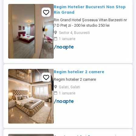
Regim Hotelier Bucuresti Non Stop
Rin Grand
Rin Grand Hotel Șoseaua Vitan Barzesti nr
7 D Preț zi - 200 lei studio 250 lei
apartament
Sector 4, Bucuresti
1 ianuarie
/noapte
Regim hotelier 2 camere
Regim hotelier 2 camere
Galati, Galati
1 ianuarie
/noapte