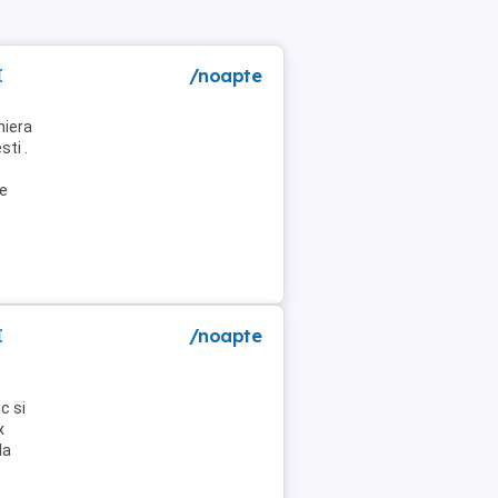
I
/noapte
niera
ti .
de
I
/noapte
c si
x
la