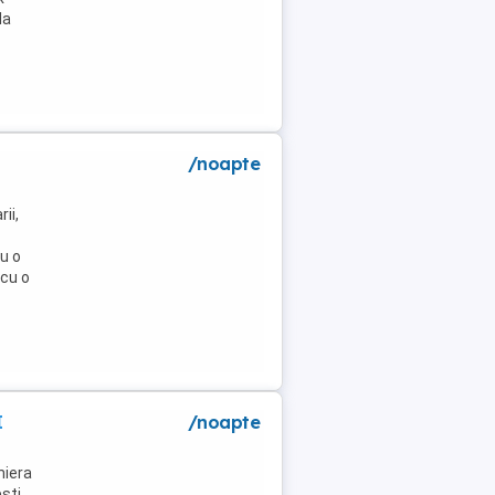
la
/noapte
ii,
u o
 cu o
I
/noapte
niera
ti .