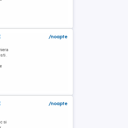
I
/noapte
niera
ti .
de
I
/noapte
c si
x