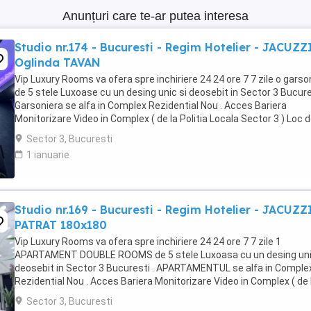
Anunțuri care te-ar putea interesa
Studio nr.174 - Bucuresti - Regim Hotelier - JACUZZ
Oglinda TAVAN
Vip Luxury Rooms va ofera spre inchiriere 24 24 ore 7 7 zile o garso
de 5 stele Luxoase cu un desing unic si deosebit in Sector 3 Bucures
Garsoniera se alfa in Complex Rezidential Nou . Acces Bariera
Monitorizare Video in Complex ( de la Politia Locala Sector 3 ) Loc 
parcare PRIVAT in complex ...
Sector 3, Bucuresti
1 ianuarie
Studio nr.169 - Bucuresti - Regim Hotelier - JACUZZ
PATRAT 180x180
Vip Luxury Rooms va ofera spre inchiriere 24 24 ore 7 7 zile 1
APARTAMENT DOUBLE ROOMS de 5 stele Luxoasa cu un desing uni
deosebit in Sector 3 Bucuresti . APARTAMENTUL se alfa in Comple
Rezidential Nou . Acces Bariera Monitorizare Video in Complex ( de 
Politia Locala Sector 3 ) Loc de parcare ...
Sector 3, Bucuresti