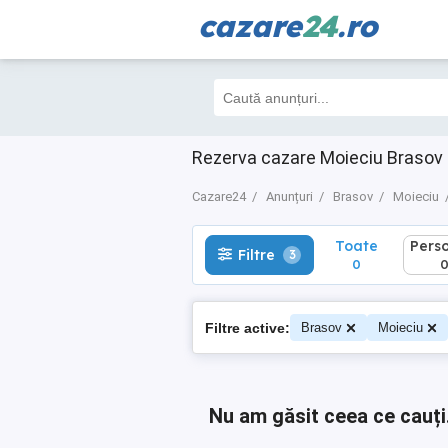
cazare
24
.ro
Toate
Perso
Filtre
3
0
0
Rezerva cazare Moieciu Brasov 
Cazare24
Anunțuri
Brasov
Moieciu
Toate
Pers
Filtre
3
0
Filtre active:
Brasov
Moieciu
Nu am găsit ceea ce cauți