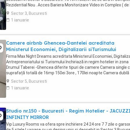
Rezidential Nou . Acces Bariera Monitorizare Video in Complex ( de 
Politia Locala Sector 3 ) Loc de parcare ...
Sector 3, Bucuresti
1 ianuarie
Camere airbnb Ghencea-Dantelei acreditata
Ministerul Economiei, Digitalizarii siTurismului
Firma Max Night Dreams acreditata Ministerul Economiei, Digitalizar
Antreprenoriatului si Turismului închiriază in regim hotelier in zona
Drumul Taberei -Ghencea diferite tipuri de camere Camera single c
suprafață totală de 16mp 150ei 3ore , 170lei noapte Camera dublă
suprafață totală de ...
Sector 5, Bucuresti
1 ianuarie
Studio nr.150 - Bucuresti - Regim Hotelier - JACUZZ
INFINITY MIRROR
Vip Luxury Rooms va ofera spre inchiriere 24 24 ore 7 7 zile o garso
de 5 stele Luxoase cu un desing unic si deosebit in Sector 3 Bucures