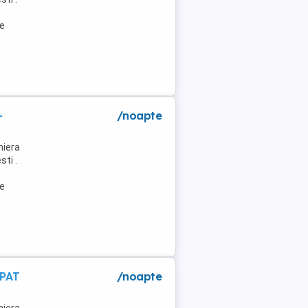
de
-
/noapte
niera
ti .
de
 PAT
/noapte