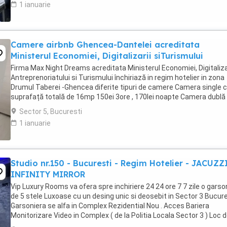
1 ianuarie
Camere airbnb Ghencea-Dantelei acreditata
Ministerul Economiei, Digitalizarii siTurismului
Firma Max Night Dreams acreditata Ministerul Economiei, Digitalizar
Antreprenoriatului si Turismului închiriază in regim hotelier in zona
Drumul Taberei -Ghencea diferite tipuri de camere Camera single c
suprafață totală de 16mp 150ei 3ore , 170lei noapte Camera dublă
suprafață totală de ...
Sector 5, Bucuresti
1 ianuarie
Studio nr.150 - Bucuresti - Regim Hotelier - JACUZZ
INFINITY MIRROR
Vip Luxury Rooms va ofera spre inchiriere 24 24 ore 7 7 zile o garso
de 5 stele Luxoase cu un desing unic si deosebit in Sector 3 Bucures
Garsoniera se alfa in Complex Rezidential Nou . Acces Bariera
Monitorizare Video in Complex ( de la Politia Locala Sector 3 ) Loc 
parcare PRIVAT in complex ...