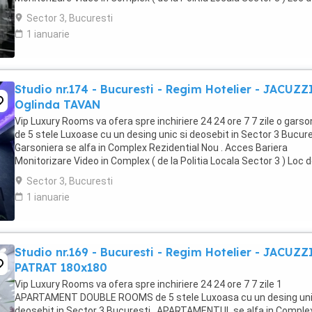
parcare PRIVAT in complex ...
Sector 3, Bucuresti
1 ianuarie
Studio nr.174 - Bucuresti - Regim Hotelier - JACUZZ
Oglinda TAVAN
Vip Luxury Rooms va ofera spre inchiriere 24 24 ore 7 7 zile o garso
de 5 stele Luxoase cu un desing unic si deosebit in Sector 3 Bucures
Garsoniera se alfa in Complex Rezidential Nou . Acces Bariera
Monitorizare Video in Complex ( de la Politia Locala Sector 3 ) Loc 
parcare PRIVAT in complex ...
Sector 3, Bucuresti
1 ianuarie
Studio nr.169 - Bucuresti - Regim Hotelier - JACUZZ
PATRAT 180x180
Vip Luxury Rooms va ofera spre inchiriere 24 24 ore 7 7 zile 1
APARTAMENT DOUBLE ROOMS de 5 stele Luxoasa cu un desing uni
deosebit in Sector 3 Bucuresti . APARTAMENTUL se alfa in Comple