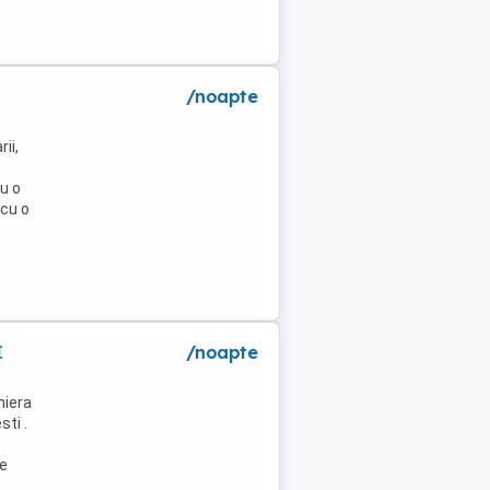
/noapte
ii,
u o
 cu o
I
/noapte
niera
ti .
de