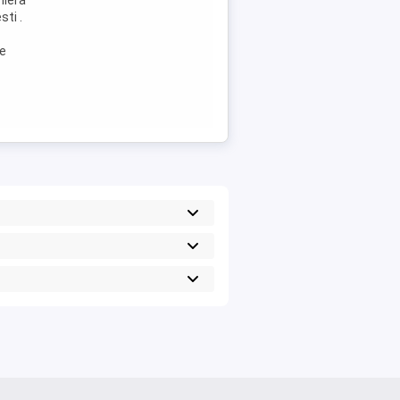
niera
ti .
de