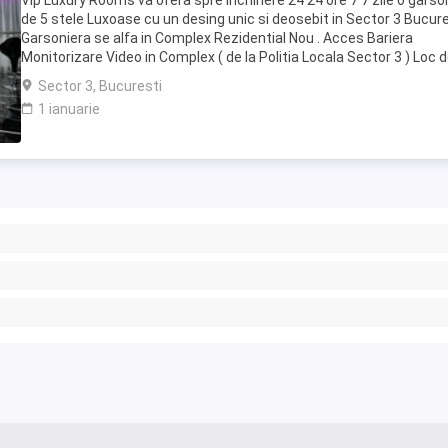
Vip Luxury Rooms va ofera spre inchiriere 24 24 ore 7 7 zile o garso
de 5 stele Luxoase cu un desing unic si deosebit in Sector 3 Bucures
Garsoniera se alfa in Complex Rezidential Nou . Acces Bariera
Monitorizare Video in Complex ( de la Politia Locala Sector 3 ) Loc 
parcare PRIVAT in complex ...
Sector 3, Bucuresti
1 ianuarie