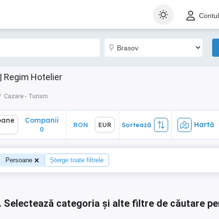
ane
Companii
Hartă
RON
EUR
Sortează
Contu
0
| Regim Hotelier
Cazare - Turism
oane
Companii
Hartă
RON
EUR
Sortează
0
0
Persoane
Șterge toate filtrele
.
Selectează categoria și alte filtre de căutare pe