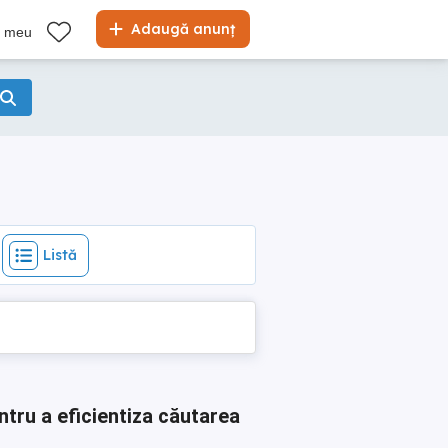
Listă
Adaugă anunț
l meu
Listă
ntru a eficientiza căutarea