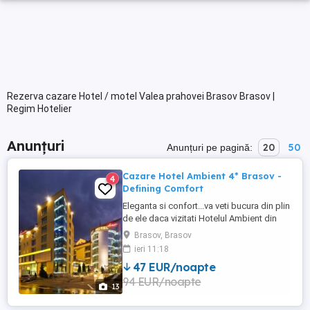
Rezerva cazare Hotel / motel Valea prahovei Brasov Brasov |
Regim Hotelier
Anunțuri
20
50
Anunțuri pe pagină:
Cazare Hotel Ambient 4* Brasov -
4
Defining Comfort
Eleganta si confort...va veti bucura din plin
de ele daca vizitati Hotelul Ambient din
Brasov, deja un nume cu traditie ,
Brasov, Brasov
numarand peste un deceniu de excelenta
ieri 11:18
si experienta in domeniu. Amplasat ideal
47 EUR/noapte
in centrul Brasovului, la doar cateva minute
94 EUR/noapte
de admirabilele monumente istorice,
13
restaurante ...