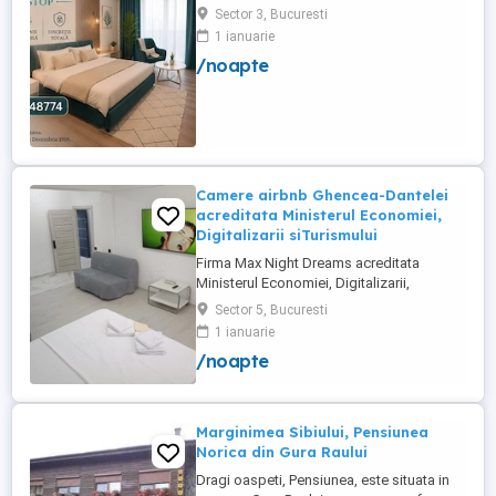
Sector 3, Bucuresti
1 ianuarie
/noapte
Camere airbnb Ghencea-Dantelei
acreditata Ministerul Economiei,
Digitalizarii siTurismului
Firma Max Night Dreams acreditata
Ministerul Economiei, Digitalizarii,
Antreprenoriatului si Turismului închiriază
Sector 5, Bucuresti
in regim hotelier in zona Drumul Taberei -
1 ianuarie
Ghencea diferite tipuri de camere Camera
/noapte
single cu o suprafață totală de 16mp
150ei 3ore , 170lei noapte Camera dublă
cu o suprafață totală de ...
Marginimea Sibiului, Pensiunea
Norica din Gura Raului
Dragi oaspeti, Pensiunea, este situata in