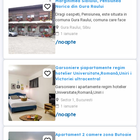
Marginimea Sibiului, Pensiunea
Norica din Gura Raului
Dragi oaspeti, Pensiunea, este situata in
comuna Gura Raului, comuna care face
parte din salba celor mai vechi, frumoase
Gura Raului, Sibiu
si instarite asezari ce alcatuiesc
1 ianuarie
Marginimea Sibiului, la 18 km de Sibiu in
/noapte
directia Sebes (Cristian, Orlat, Gura
Raului). Pentru cazare va stau la dispozitie
14 locuri in 7 camere ...
Garsoniere șiapartamente regim
hotelier Universitate,Romană,Uniri i
Victoriei ultracentral
Garsoniere i apartamente regim hotelier
Universitate,Romană,Uniri i
Victoriei,renovate recent i utilate complet.
Sector 1, Bucuresti
Preț: De la 120-200 lei pentru 3 ore Preț
1 ianuarie
garsoniere 120-200 lei pentru noapte Preț
/noapte
apartamente 200-300 lei pentru noapte
Cazare muncitori
Apartament 2 camere zona Butoaie