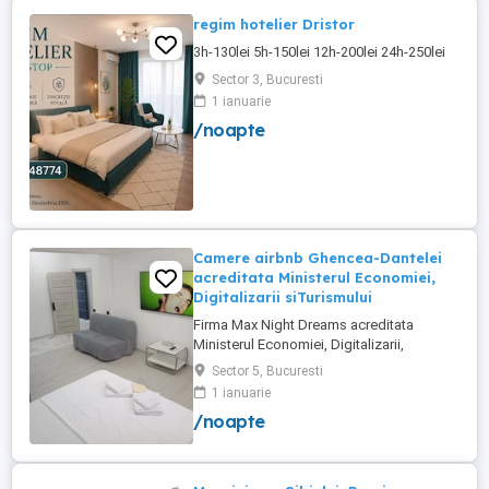
regim hotelier Dristor
3h-130lei 5h-150lei 12h-200lei 24h-250lei
Sector 3, Bucuresti
1 ianuarie
/noapte
Camere airbnb Ghencea-Dantelei
acreditata Ministerul Economiei,
Digitalizarii siTurismului
Firma Max Night Dreams acreditata
Ministerul Economiei, Digitalizarii,
Antreprenoriatului si Turismului închiriază
Sector 5, Bucuresti
in regim hotelier in zona Drumul Taberei -
1 ianuarie
Ghencea diferite tipuri de camere Camera
/noapte
single cu o suprafață totală de 16mp
150ei 3ore , 170lei noapte Camera dublă
cu o suprafață totală de ...