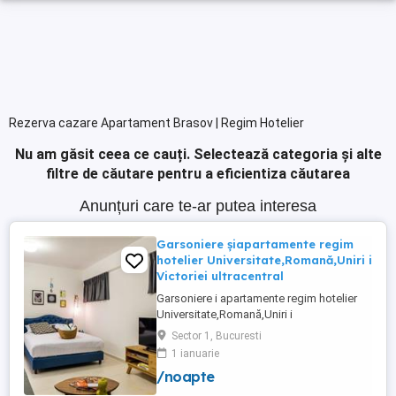
Rezerva cazare Apartament Brasov | Regim Hotelier
Nu am găsit ceea ce cauți.
Selectează categoria și alte
filtre de căutare pentru a eficientiza căutarea
Anunțuri care te-ar putea interesa
Garsoniere șiapartamente regim
hotelier Universitate,Romană,Uniri i
Victoriei ultracentral
Garsoniere i apartamente regim hotelier
Universitate,Romană,Uniri i
Victoriei,renovate recent i utilate complet.
Sector 1, Bucuresti
Preț: De la 120-200 lei pentru 3 ore Preț
1 ianuarie
garsoniere 120-200 lei pentru noapte Preț
/noapte
apartamente 200-300 lei pentru noapte
Cazare muncitori