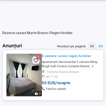
Rezerva cazare Munte Brasov | Regim Hotelier
Anunțuri
20
50
Anunțuri pe pagină:
3 camere coresi regim hotelier
5
Apartament decomandat 3 camere 85mp
lângă mall Coressi complex Maurer . 2
dormitoare 1 living Bucătărie Balcon 2 bai.
Tractorul, Brasov, Brasov
Prețul este in funcție de numărul de zile de
ieri 17:20
cazare. Maxim 6 persoane Parcare gratuita
50 EUR/noapte
Contact la telefon sau whatapp
Telefon validat
5