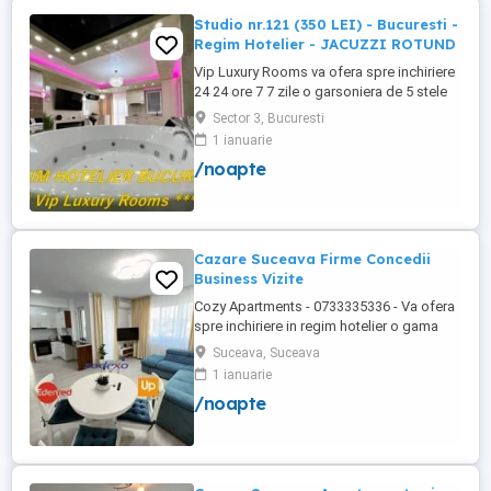
Studio nr.121 (350 LEI) - Bucuresti -
Regim Hotelier - JACUZZI ROTUND
Vip Luxury Rooms va ofera spre inchiriere
24 24 ore 7 7 zile o garsoniera de 5 stele
Luxoase cu un desing unic si deosebit in
Sector 3, Bucuresti
Sector 3 Bucuresti . Garsoniera se alfa in
1 ianuarie
Complex Rezidential Nou . Acces Bariera
/noapte
Monitorizare Video in Complex ( de la
Politia Locala Sector 3 ) Loc de parcare
PRIVAT in complex ...
Cazare Suceava Firme Concedii
Business Vizite
Cozy Apartments - 0733335336 - Va ofera
spre inchiriere in regim hotelier o gama
variata de apartamente si garsoniere
Suceava, Suceava
situate in puncte cheie ale orasului
1 ianuarie
Suceava: Bulevardul George Enescu.
/noapte
Kaufland George Enescu In centrul
Orasului pe Esplanada langa McDonald's.
Zamca Bulevardul 1 Mai Obcini Bulevardul
...