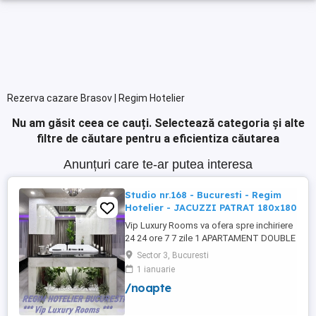
Rezerva cazare Brasov | Regim Hotelier
Nu am găsit ceea ce cauți.
Selectează categoria și alte
filtre de căutare pentru a eficientiza căutarea
Anunțuri care te-ar putea interesa
Studio nr.168 - Bucuresti - Regim
Hotelier - JACUZZI PATRAT 180x180
Vip Luxury Rooms va ofera spre inchiriere
24 24 ore 7 7 zile 1 APARTAMENT DOUBLE
ROOMS de 5 stele Luxoasa cu un desing
Sector 3, Bucuresti
unic si deosebit in Sector 3 Bucuresti .
1 ianuarie
APARTAMENTUL se alfa in Complex
/noapte
Rezidential Nou . Acces Bariera
Monitorizare Video in Complex ( de la
Politia Locala Sector 3 ) Loc de parcare ...