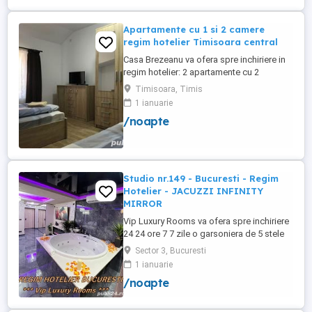
Apartamente cu 1 si 2 camere
regim hotelier Timisoara central
Casa Brezeanu va ofera spre inchiriere in
regim hotelier: 2 apartamente cu 2
dormitoare, baie si bucatarie proprie. (4
Timisoara, Timis
locuri cazare in fiecare apartament) 1
1 ianuarie
apartament cu 1 dormitor, baie si
/noapte
bucatarie proprie. (3 locuri cazare) Fiecare
apartament dispune de bucatarie complet
utilata,baie cu cabina ...
Studio nr.149 - Bucuresti - Regim
Hotelier - JACUZZI INFINITY
MIRROR
Vip Luxury Rooms va ofera spre inchiriere
24 24 ore 7 7 zile o garsoniera de 5 stele
Luxoase cu un desing unic si deosebit in
Sector 3, Bucuresti
Sector 3 Bucuresti . Garsoniera se alfa in
1 ianuarie
Complex Rezidential Nou . Acces Bariera
/noapte
Monitorizare Video in Complex ( de la
Politia Locala Sector 3 ) Loc de parcare
PRIVAT in complex ...