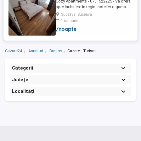
Cozy Apartments - 0731522225 - Va ofera
spre inchiriere in regim hotelier o gama
variata de apartamente si garsoniere
Suceava, Suceava
situate in puncte cheie ale orasului
1 ianuarie
Suceava: Bulevardul George Enescu. In
/noapte
centrul Orasului pe Esplanada langa
McDonald's. Bulevardul 1 Mai Obcini
Zamca Burdujeni Ipotesti Pentru ...
Cazare24
Anunțuri
Brasov
Cazare - Turism
Categorii
Județe
Localități