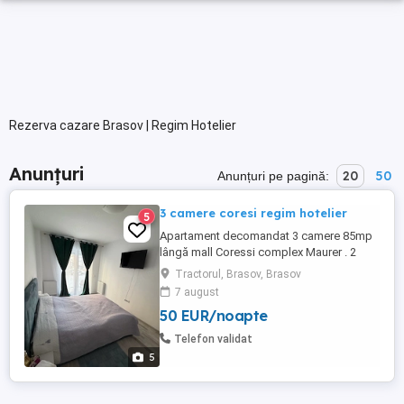
Rezerva cazare Brasov | Regim Hotelier
Anunțuri
20
50
Anunțuri pe pagină:
3 camere coresi regim hotelier
5
Apartament decomandat 3 camere 85mp
lângă mall Coressi complex Maurer . 2
dormitoare 1 living Bucătărie Balcon 2 bai.
Tractorul, Brasov, Brasov
Prețul este in funcție de numărul de zile de
7 august
cazare. Maxim 6 persoane Parcare gratuita
50 EUR/noapte
Contact la telefon sau whatapp
Telefon validat
5