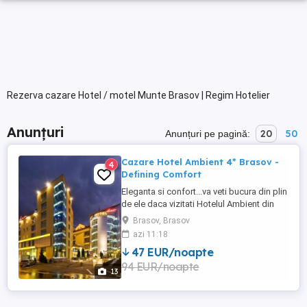
Rezerva cazare Hotel / motel Munte Brasov | Regim Hotelier
Anunțuri
20
50
Anunțuri pe pagină:
Cazare Hotel Ambient 4* Brasov -
4
Defining Comfort
Eleganta si confort...va veti bucura din plin
de ele daca vizitati Hotelul Ambient din
Brasov, deja un nume cu traditie ,
Brasov, Brasov
numarand peste un deceniu de excelenta
azi 11:18
si experienta in domeniu. Amplasat ideal
47 EUR/noapte
in centrul Brasovului, la doar cateva minute
94 EUR/noapte
de admirabilele monumente istorice,
13
restaurante ...