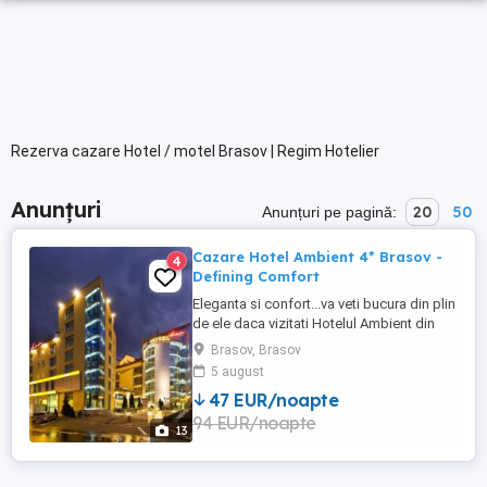
Rezerva cazare Hotel / motel Brasov | Regim Hotelier
Anunțuri
20
50
Anunțuri pe pagină:
Cazare Hotel Ambient 4* Brasov -
4
Defining Comfort
Eleganta si confort...va veti bucura din plin
de ele daca vizitati Hotelul Ambient din
Brasov, deja un nume cu traditie ,
Brasov, Brasov
numarand peste un deceniu de excelenta
5 august
si experienta in domeniu. Amplasat ideal
47 EUR/noapte
in centrul Brasovului, la doar cateva minute
94 EUR/noapte
de admirabilele monumente istorice,
13
restaurante ...