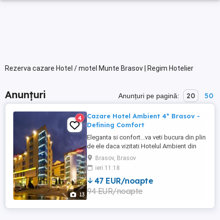
Rezerva cazare Hotel / motel Munte Brasov | Regim Hotelier
Anunțuri
20
50
Anunțuri pe pagină:
Cazare Hotel Ambient 4* Brasov -
4
Defining Comfort
Eleganta si confort...va veti bucura din plin
de ele daca vizitati Hotelul Ambient din
Brasov, deja un nume cu traditie ,
Brasov, Brasov
numarand peste un deceniu de excelenta
ieri 11:18
si experienta in domeniu. Amplasat ideal
47 EUR/noapte
in centrul Brasovului, la doar cateva minute
94 EUR/noapte
de admirabilele monumente istorice,
13
restaurante ...