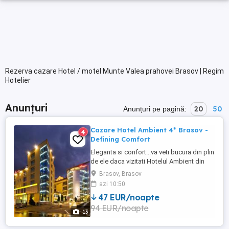
Rezerva cazare Hotel / motel Munte Valea prahovei Brasov | Regim
Hotelier
Anunțuri
20
50
Anunțuri pe pagină:
Cazare Hotel Ambient 4* Brasov -
4
Defining Comfort
Eleganta si confort...va veti bucura din plin
de ele daca vizitati Hotelul Ambient din
Brasov, deja un nume cu traditie ,
Brasov, Brasov
numarand peste un deceniu de excelenta
azi 10:50
si experienta in domeniu. Amplasat ideal
47 EUR/noapte
in centrul Brasovului, la doar cateva minute
94 EUR/noapte
de admirabilele monumente istorice,
13
restaurante ...