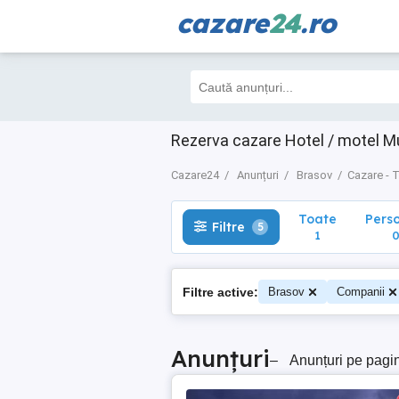
cazare
24
.ro
Toate
Perso
Filtre
5
1
0
Rezerva cazare Hotel / motel M
Cazare24
Anunțuri
Brasov
Cazare - 
Toate
Pers
Filtre
5
1
Filtre active:
Brasov
Companii
Anunțuri
–
Anunțuri pe pagi