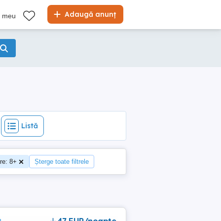
Listă
Adaugă anunț
l meu
Listă
re: 8+
Șterge toate filtrele