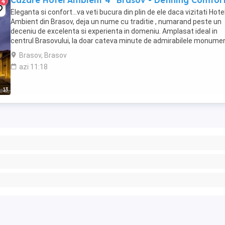
Cazare Hotel Ambient 4* Brasov - Defining Comfor
4
Eleganta si confort...va veti bucura din plin de ele daca vizitati Hote
Ambient din Brasov, deja un nume cu traditie , numarand peste un
deceniu de excelenta si experienta in domeniu. Amplasat ideal in
centrul Brasovului, la doar cateva minute de admirabilele monume
istorice, restaurante ...
Brasov, Brasov
azi 11:18
13