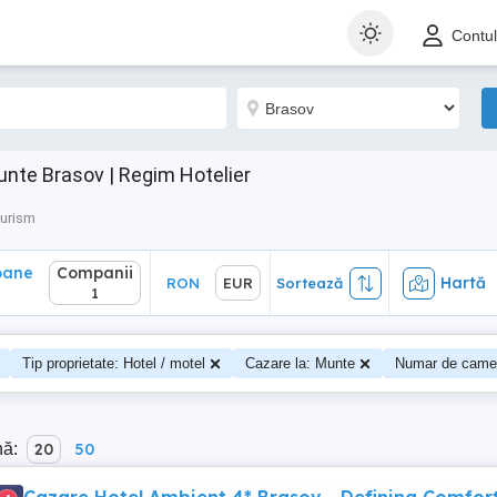
ane
Companii
Hartă
RON
EUR
Sortează
Contu
1
unte Brasov | Regim Hotelier
Turism
oane
Companii
Hartă
RON
EUR
Sortează
0
1
Tip proprietate: Hotel / motel
Cazare la: Munte
Numar de came
nă:
20
50