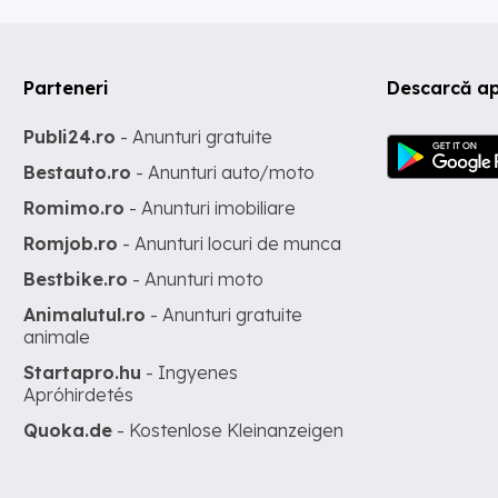
Parteneri
Descarcă ap
Publi24.ro
- Anunturi gratuite
Bestauto.ro
- Anunturi auto/moto
Romimo.ro
- Anunturi imobiliare
Romjob.ro
- Anunturi locuri de munca
Bestbike.ro
- Anunturi moto
Animalutul.ro
- Anunturi gratuite
animale
Startapro.hu
- Ingyenes
Apróhirdetés
Quoka.de
- Kostenlose Kleinanzeigen