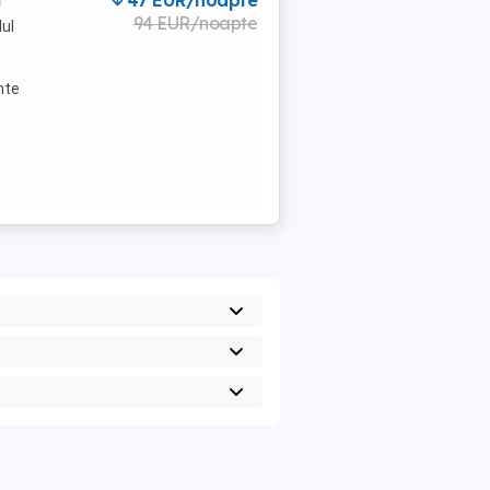
t
47 EUR/noapte
94 EUR/noapte
lul
nte