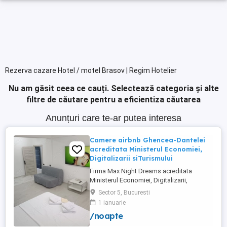
Rezerva cazare Hotel / motel Brasov | Regim Hotelier
Nu am găsit ceea ce cauți.
Selectează categoria și alte
filtre de căutare pentru a eficientiza căutarea
Anunțuri care te-ar putea interesa
Camere airbnb Ghencea-Dantelei
acreditata Ministerul Economiei,
Digitalizarii siTurismului
Firma Max Night Dreams acreditata
Ministerul Economiei, Digitalizarii,
Antreprenoriatului si Turismului închiriază
Sector 5, Bucuresti
in regim hotelier in zona Drumul Taberei -
1 ianuarie
Ghencea diferite tipuri de camere Camera
/noapte
single cu o suprafață totală de 16mp
150ei 3ore , 170lei noapte Camera dublă