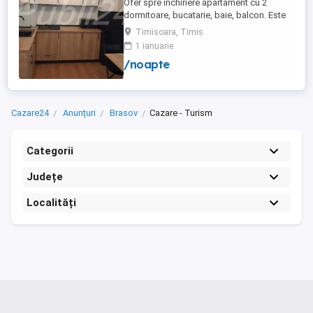
Ofer spre inchiriere apartament cu 2
dormitoare, bucatarie, baie, balcon. Este
complet utilat si mobilat nou, clima,
Timisoara, Timis
internet, tv, video interfon masina de
1 ianuarie
spalat haine, lenjerii, prosoape,
/noapte
consumabile. In incinta complexului de
apartamente se afla un supermarket si loc
de joaca pentru copii. Apartamentul ...
Cazare24
Anunțuri
Brasov
Cazare - Turism
Categorii
Județe
Localități