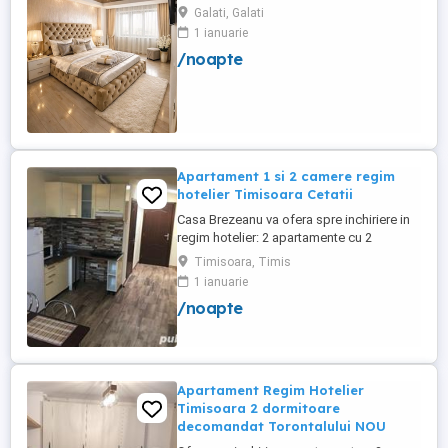
Galati, Galati
1 ianuarie
/noapte
Apartament 1 si 2 camere regim
hotelier Timisoara Cetatii
Casa Brezeanu va ofera spre inchiriere in
regim hotelier: 2 apartamente cu 2
dormitoare, baie si bucatarie proprie. (4
Timisoara, Timis
locuri cazare in fiecare apartament) 1
1 ianuarie
apartament cu 1 dormitor, baie si
/noapte
bucatarie proprie. (3 locuri cazare) Fiecare
apartament dispune de bucatarie complet
utilata,baie cu cabina ...
Apartament Regim Hotelier
Timisoara 2 dormitoare
decomandat Torontalului NOU