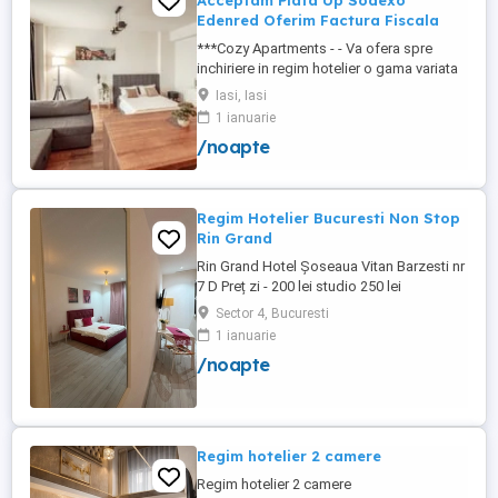
Acceptam Plata Up Sodexo
Edenred Oferim Factura Fiscala
***Cozy Apartments - - Va ofera spre
inchiriere in regim hotelier o gama variata
de apartamente si garsoniere situate in
Iasi, Iasi
puncte cheie ale orasului doar in
1 ianuarie
complexe rezidentiale noi: *Zona Palas
/noapte
Mall - Centru - Complex Lazar Residence;
*Zona Palas Mall - Centru Complex Q
Residence; *Zona Palas Mall - ...
Regim Hotelier Bucuresti Non Stop
Rin Grand
Rin Grand Hotel Șoseaua Vitan Barzesti nr
7 D Preț zi - 200 lei studio 250 lei
apartament
Sector 4, Bucuresti
1 ianuarie
/noapte
Regim hotelier 2 camere
Regim hotelier 2 camere