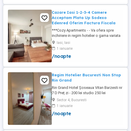
cu o suprafață totală de ...
Cazare Iasi 1-2-3-4 Camere
Acceptam Plata Up Sodexo
Edenred Oferim Factura Fiscala
***Cozy Apartments - - Va ofera spre
inchiriere in regim hotelier o gama variata
de apartamente si garsoniere situate in
Iasi, Iasi
puncte cheie ale orasului doar in
1 ianuarie
complexe rezidentiale noi: *Zona Palas
/noapte
Mall - Centru - Complex Lazar Residence;
*Zona Palas Mall - Centru Complex Q
Residence; *Zona Palas Mall - ...
Regim Hotelier Bucuresti Non Stop
Rin Grand
Rin Grand Hotel Șoseaua Vitan Barzesti nr
7 D Preț zi - 200 lei studio 250 lei
apartament
Sector 4, Bucuresti
1 ianuarie
/noapte