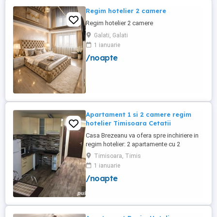
Regim hotelier 2 camere
Regim hotelier 2 camere
Galati, Galati
1 ianuarie
/noapte
Apartament 1 si 2 camere regim
hotelier Timisoara Cetatii
Casa Brezeanu va ofera spre inchiriere in
regim hotelier: 2 apartamente cu 2
dormitoare, baie si bucatarie proprie. (4
Timisoara, Timis
locuri cazare in fiecare apartament) 1
1 ianuarie
apartament cu 1 dormitor, baie si
/noapte
bucatarie proprie. (3 locuri cazare) Fiecare
apartament dispune de bucatarie complet
utilata,baie cu cabina ...