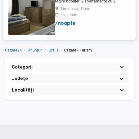
regim hotelier: 2 apartamente cu 2
dormitoare, baie si bucatarie proprie. (4
Timisoara, Timis
locuri cazare in fiecare apartament) 1
1 ianuarie
apartament cu 1 dormitor, baie si
/noapte
bucatarie proprie. (3 locuri cazare) Fiecare
apartament dispune de bucatarie complet
utilata,baie cu cabina ...
Cazare24
Anunțuri
Braila
Cazare - Turism
Categorii
Județe
Localități