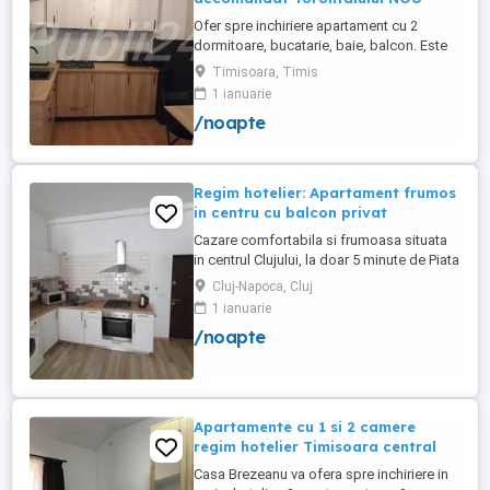
Ofer spre inchiriere apartament cu 2
dormitoare, bucatarie, baie, balcon. Este
complet utilat si mobilat nou, clima,
Timisoara, Timis
internet, tv, video interfon masina de
1 ianuarie
spalat haine, lenjerii, prosoape,
/noapte
consumabile. In incinta complexului de
apartamente se afla un supermarket si loc
de joaca pentru copii. Apartamentul ...
Regim hotelier: Apartament frumos
in centru cu balcon privat
Cazare comfortabila si frumoasa situata
in centrul Clujului, la doar 5 minute de Piata
Mihai Viteazu, intr-un bloc nou.
Cluj-Napoca, Cluj
Apartamentul este mobilat si utilat
1 ianuarie
complet, avand aragaz, hota, cuptor de
/noapte
microunde, fierbator de apa, masina de
spalat, uscator de rufe, frigider, televizor
si internet. Are si un ...
Apartamente cu 1 si 2 camere
regim hotelier Timisoara central
Casa Brezeanu va ofera spre inchiriere in