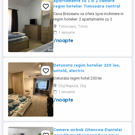
Apartamente cu 1 si 2 camere
regim hotelier Timisoara central
Casa Brezeanu va ofera spre inchiriere in
regim hotelier: 2 apartamente cu 2
dormitoare, baie si bucatarie proprie. (4
Timisoara, Timis
locuri cazare in fiecare apartament) 1
1 ianuarie
apartament cu 1 dormitor, baie si
/noapte
bucatarie proprie. (3 locuri cazare) Fiecare
apartament dispune de bucatarie complet
utilata,baie cu cabina ...
Detunata regim hotelier 220 leo,
untold, electric
Detunata regim hotel 230 lei
Cluj-Napoca, Cluj
1 ianuarie
/noapte
Camere airbnb Ghencea-Dantelei