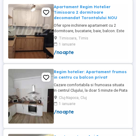
Apartament Regim Hotelier
Timisoara 2 dormitoare
decomandat Torontalului NOU
Ofer spre inchiriere apartament cu 2
dormitoare, bucatarie, baie, balcon. Este
complet utilat si mobilat nou, clima,
Timisoara, Timis
internet, tv, video interfon masina de
1 ianuarie
spalat haine, lenjerii, prosoape,
/noapte
consumabile. In incinta complexului de
apartamente se afla un supermarket si loc
de joaca pentru copii. Apartamentul ...
Regim hotelier: Apartament frumos
in centru cu balcon privat
Cazare comfortabila si frumoasa situata
in centrul Clujului, la doar 5 minute de Piata
Mihai Viteazu, intr-un bloc nou.
Cluj-Napoca, Cluj
Apartamentul este mobilat si utilat
1 ianuarie
complet, avand aragaz, hota, cuptor de
/noapte
microunde, fierbator de apa, masina de
spalat, uscator de rufe, frigider, televizor
si internet. Are si un ...