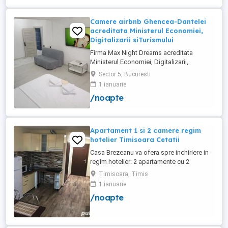
Camere airbnb Ghencea-Dantelei
acreditata Ministerul Economiei,
Digitalizarii siTurismului
Firma Max Night Dreams acreditata
Ministerul Economiei, Digitalizarii,
Antreprenoriatului si Turismului închiriază
Sector 5, Bucuresti
in regim hotelier in zona Drumul Taberei -
1 ianuarie
Ghencea diferite tipuri de camere Camera
/noapte
single cu o suprafață totală de 16mp
150ei 3ore , 170lei noapte Camera dublă
cu o suprafață totală de ...
Apartament 1 si 2 camere regim
hotelier Timisoara Cetatii
Casa Brezeanu va ofera spre inchiriere in
regim hotelier: 2 apartamente cu 2
dormitoare, baie si bucatarie proprie. (4
Timisoara, Timis
locuri cazare in fiecare apartament) 1
1 ianuarie
apartament cu 1 dormitor, baie si
/noapte
bucatarie proprie. (3 locuri cazare) Fiecare
apartament dispune de bucatarie complet
utilata,baie cu cabina ...