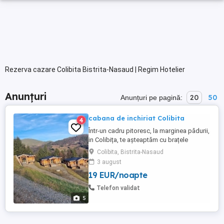
Rezerva cazare Colibita Bistrita-Nasaud | Regim Hotelier
Anunțuri
20
50
Anunțuri pe pagină:
cabana de inchiriat Colibita
4
Într-un cadru pitoresc, la marginea pădurii,
in Colibița, te așteaptăm cu brațele
deschise un adevărat refugiu unde liniștea
Colibita, Bistrita-Nasaud
naturii se îmbină armonios cu confortul
3 august
modern. Construită din bușteni și cu un
19 EUR/noapte
farmec ce amintește de poveștile
scandinave, această cabană este
Telefon validat
alegerea perfectă pentru familii, ...
5