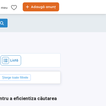
Listă
Adaugă anunț
l meu
Listă
Șterge toate filtrele
ntru a eficientiza căutarea