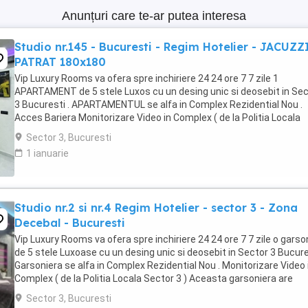
Anunțuri care te-ar putea interesa
Studio nr.145 - Bucuresti - Regim Hotelier - JACUZZ
PATRAT 180x180
Vip Luxury Rooms va ofera spre inchiriere 24 24 ore 7 7 zile 1
APARTAMENT de 5 stele Luxos cu un desing unic si deosebit in Sec
3 Bucuresti . APARTAMENTUL se alfa in Complex Rezidential Nou .
Acces Bariera Monitorizare Video in Complex ( de la Politia Locala
Sector 3 ) Loc de parcare PRIVAT in complex ...
Sector 3, Bucuresti
1 ianuarie
Studio nr.2 si nr.4 Regim Hotelier - sector 3 - Zona
Decebal - Bucuresti
Vip Luxury Rooms va ofera spre inchiriere 24 24 ore 7 7 zile o garso
de 5 stele Luxoase cu un desing unic si deosebit in Sector 3 Bucures
Garsoniera se alfa in Complex Rezidential Nou . Monitorizare Video 
Complex ( de la Politia Locala Sector 3 ) Aceasta garsoniera are
suprafata de 35mp ...
Sector 3, Bucuresti