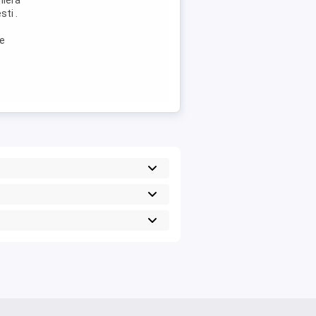
niera
ti .
de