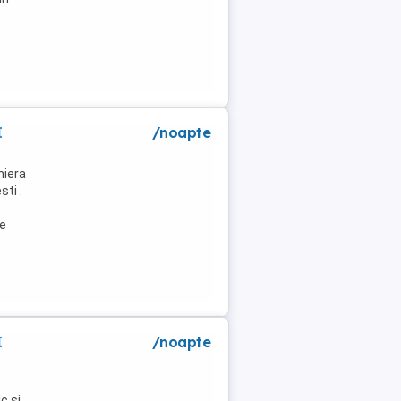
I
/noapte
niera
ti .
de
I
/noapte
c si