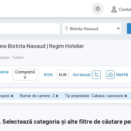
ane
Companii
Hartă
RON
EUR
Sortează
Contu
0
ne Bistrita-Nasaud | Regim Hotelier
azare - Turism
oane
Companii
Hartă
RON
EUR
Sortează
0
panii
Numar de camere: 2
Tip proprietate: Cabana / pensiune
.
Selectează categoria și alte filtre de căutare pe