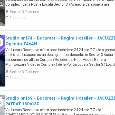
Complex ( de la Politia Locala Sector 3 ) Aceasta garsoniera are
suprafata de 35mp ...
Sector 3, Bucuresti
1 ianuarie
Studio nr.174 - Bucuresti - Regim Hotelier - JACUZZ
Oglinda TAVAN
Vip Luxury Rooms va ofera spre inchiriere 24 24 ore 7 7 zile o garso
de 5 stele Luxoase cu un desing unic si deosebit in Sector 3 Bucures
Garsoniera se alfa in Complex Rezidential Nou . Acces Bariera
Monitorizare Video in Complex ( de la Politia Locala Sector 3 ) Loc 
parcare PRIVAT in complex ...
Sector 3, Bucuresti
1 ianuarie
Studio nr.169 - Bucuresti - Regim Hotelier - JACUZZ
PATRAT 180x180
Vip Luxury Rooms va ofera spre inchiriere 24 24 ore 7 7 zile 1
APARTAMENT DOUBLE ROOMS de 5 stele Luxoasa cu un desing uni