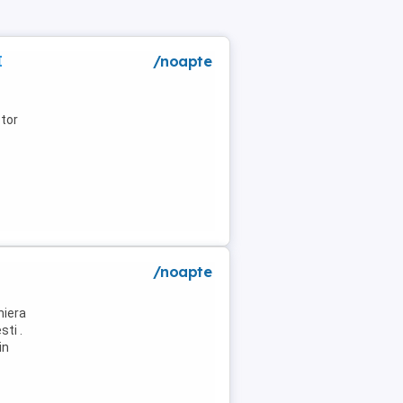
I
/noapte
tor
/noapte
niera
ti .
in