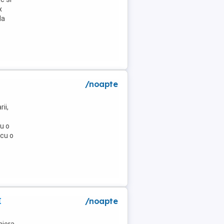
x
la
/noapte
ii,
u o
 cu o
I
/noapte