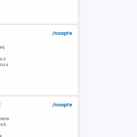
/noapte
ii,
u o
 cu o
I
/noapte
niera
ti .
de