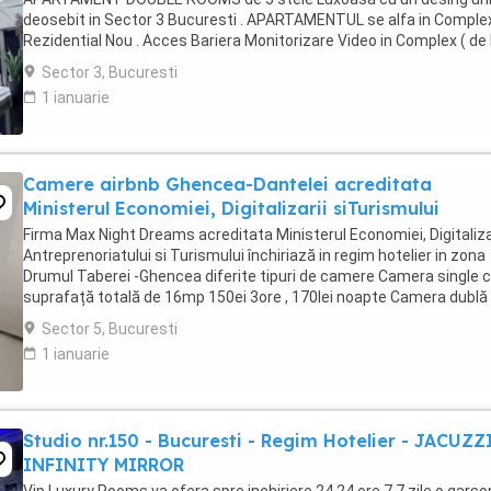
deosebit in Sector 3 Bucuresti . APARTAMENTUL se alfa in Comple
Rezidential Nou . Acces Bariera Monitorizare Video in Complex ( de 
Politia Locala Sector 3 ) Loc de parcare ...
Sector 3, Bucuresti
1 ianuarie
Camere airbnb Ghencea-Dantelei acreditata
Ministerul Economiei, Digitalizarii siTurismului
Firma Max Night Dreams acreditata Ministerul Economiei, Digitalizar
Antreprenoriatului si Turismului închiriază in regim hotelier in zona
Drumul Taberei -Ghencea diferite tipuri de camere Camera single c
suprafață totală de 16mp 150ei 3ore , 170lei noapte Camera dublă
suprafață totală de ...
Sector 5, Bucuresti
1 ianuarie
Studio nr.150 - Bucuresti - Regim Hotelier - JACUZZ
INFINITY MIRROR