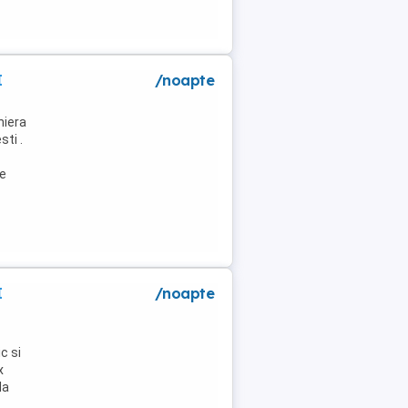
I
/noapte
niera
ti .
de
I
/noapte
c si
x
la