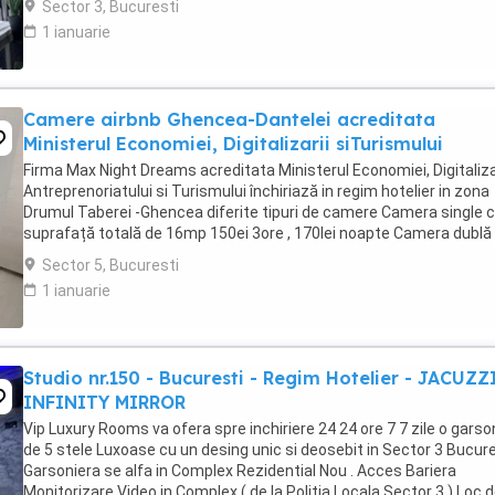
Sector 3, Bucuresti
1 ianuarie
Camere airbnb Ghencea-Dantelei acreditata
Ministerul Economiei, Digitalizarii siTurismului
Firma Max Night Dreams acreditata Ministerul Economiei, Digitalizar
Antreprenoriatului si Turismului închiriază in regim hotelier in zona
Drumul Taberei -Ghencea diferite tipuri de camere Camera single c
suprafață totală de 16mp 150ei 3ore , 170lei noapte Camera dublă
suprafață totală de ...
Sector 5, Bucuresti
1 ianuarie
Studio nr.150 - Bucuresti - Regim Hotelier - JACUZZ
INFINITY MIRROR
Vip Luxury Rooms va ofera spre inchiriere 24 24 ore 7 7 zile o garso
de 5 stele Luxoase cu un desing unic si deosebit in Sector 3 Bucures
Garsoniera se alfa in Complex Rezidential Nou . Acces Bariera
Monitorizare Video in Complex ( de la Politia Locala Sector 3 ) Loc 