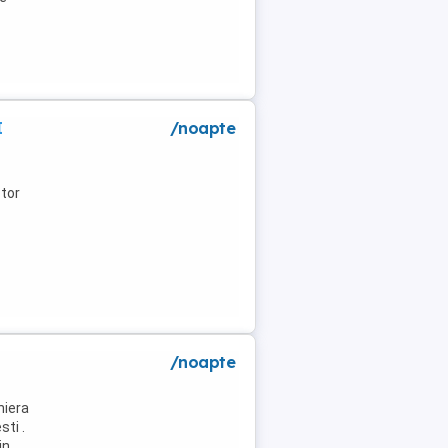
I
/noapte
tor
/noapte
niera
ti .
in