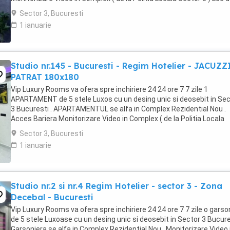
parcare PRIVAT in complex ...
Sector 3, Bucuresti
1 ianuarie
Studio nr.145 - Bucuresti - Regim Hotelier - JACUZZ
PATRAT 180x180
Vip Luxury Rooms va ofera spre inchiriere 24 24 ore 7 7 zile 1
APARTAMENT de 5 stele Luxos cu un desing unic si deosebit in Sec
3 Bucuresti . APARTAMENTUL se alfa in Complex Rezidential Nou .
Acces Bariera Monitorizare Video in Complex ( de la Politia Locala
Sector 3 ) Loc de parcare PRIVAT in complex ...
Sector 3, Bucuresti
1 ianuarie
Studio nr.2 si nr.4 Regim Hotelier - sector 3 - Zona
Decebal - Bucuresti
Vip Luxury Rooms va ofera spre inchiriere 24 24 ore 7 7 zile o garso
de 5 stele Luxoase cu un desing unic si deosebit in Sector 3 Bucures
Garsoniera se alfa in Complex Rezidential Nou . Monitorizare Video 