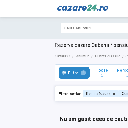
cazare
24
.ro
Toate
Perso
Filtre
4
1
1
Rezerva cazare Cabana / pensiu
Cazare24
Anunțuri
Bistrita-Nasaud
C
Toate
Pers
Filtre
4
1
1
Filtre active:
Bistrita-Nasaud
Com
Nu am găsit ceea ce cauți