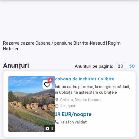
Rezerva cazare Cabana / pensiune Bistrita-Nasaud | Regim
Hotelier
Anunțuri
20
50
Anunțuri pe pagină:
cabana de inchiriat Colibita
4
Într-un cadru pitoresc, la marginea pădurii,
in Colibița, te așteaptăm cu brațele
deschise un adevărat refugiu unde liniștea
Colibita, Bistrita-Nasaud
naturii se îmbină armonios cu confortul
3 august
modern. Construită din bușteni și cu un
19 EUR/noapte
farmec ce amintește de poveștile
scandinave, această cabană este
Telefon validat
alegerea perfectă pentru familii, ...
5