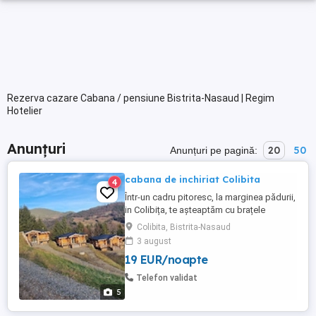
Rezerva cazare Cabana / pensiune Bistrita-Nasaud | Regim
Hotelier
Anunțuri
20
50
Anunțuri pe pagină:
cabana de inchiriat Colibita
4
Într-un cadru pitoresc, la marginea pădurii,
in Colibița, te așteaptăm cu brațele
deschise un adevărat refugiu unde liniștea
Colibita, Bistrita-Nasaud
naturii se îmbină armonios cu confortul
3 august
modern. Construită din bușteni și cu un
19 EUR/noapte
farmec ce amintește de poveștile
scandinave, această cabană este
Telefon validat
alegerea perfectă pentru familii, ...
5