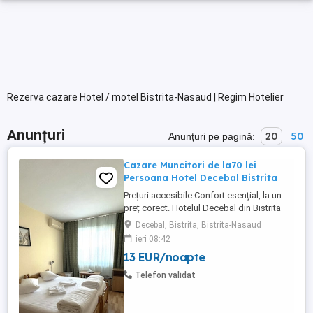
Rezerva cazare Hotel / motel Bistrita-Nasaud | Regim Hotelier
Anunțuri
20
50
Anunțuri pe pagină:
Cazare Muncitori de la70 lei
Persoana Hotel Decebal Bistrita
Prețuri accesibile Confort esențial, la un
preț corect. Hotelul Decebal din Bistrita
este cea mai accesibila cazare hoteliera
Decebal, Bistrita, Bistrita-Nasaud
din oras si dispune de baie proprie,
ieri 08:42
frigider si televizor in fiecare camera.
13 EUR/noapte
Locatie centrala Hotelul este situat în zona
Pieței Decebal Bistrita, într-o locație
Telefon validat
centrală, ...