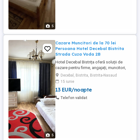
5
Cazare Muncitori de la 70 lei
Persoana Hotel Decebal Bistrita
Strada Cuza Voda 2B
Hotel Decebal Bistrița oferă soluții de
cazare pentru firme, angajați, muncitori,
echipe de tehnicieni, delegații și
Decebal, Bistrita, Bistrita-Nasaud
colaboratori aflați temporar în Bistrița sau
15 iunie
în județul Bistrița-Năsăud. Suntem un hotel
13 EUR/noapte
de 2 stele, situat central în Bistrița, potrivit
pentru companiile care caută cazare
Telefon validat
practică, ...
5