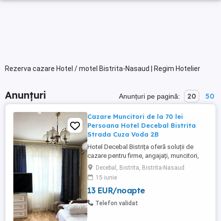
Rezerva cazare Hotel / motel Bistrita-Nasaud | Regim Hotelier
Anunțuri
20
50
Anunțuri pe pagină:
Cazare Muncitori de la 70 lei
Persoana Hotel Decebal Bistrita
Strada Cuza Voda 2B
Hotel Decebal Bistrița oferă soluții de
cazare pentru firme, angajați, muncitori,
echipe de tehnicieni, delegații și
Decebal, Bistrita, Bistrita-Nasaud
colaboratori aflați temporar în Bistrița sau
15 iunie
în județul Bistrița-Năsăud. Suntem un hotel
13 EUR/noapte
de 2 stele, situat central în Bistrița, potrivit
pentru companiile care caută cazare
Telefon validat
practică, ...