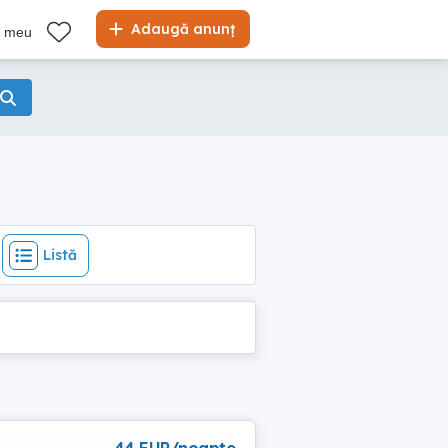
Listă
Adaugă anunț
l meu
Listă