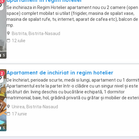
apartament in regim hotelier
15
Se inchiriaza in Regim Hotelier apartament nou cu 2 camere (open
space) complet mobilat si utilat (frigider, masina de spalat vase,
masina de spalat rufe, tv, internet, aparat de cafea etc), balcon de
mp.
Bistrita, Bistrita-Nasaud
12 iulie
5
Apartament de inchiriat in regim hotelier
2
De închiriat, perioade scurte, medii si lungi, apartament cu 1 dormit
Apartamentul este la parter într-o clădire cu un singur nivel și este
alcătuit din: living deschis cu bucătărie echipată, 1 dormitor
matrimonial, baie, hol, grădină privată cu grătar și mobilier de exteri
loc de parcare. Poate ...
Unirea, Bistrita-Nasaud
17 iunie
5