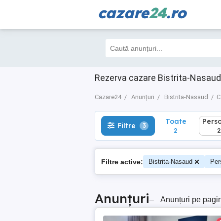
cazare
24
.ro
Toate
Perso
Filtre
3
2
2
Rezerva cazare Bistrita-Nasaud 
Cazare24
Anunțuri
Bistrita-Nasaud
C
Toate
Pers
Filtre
3
2
2
Filtre active:
Bistrita-Nasaud
Per
Anunțuri
–
Anunțuri pe pagi