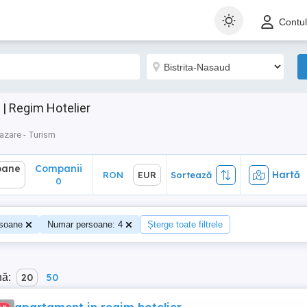
ane
Companii
Hartă
RON
EUR
Sortează
Contu
0
| Regim Hotelier
azare - Turism
oane
Companii
Hartă
RON
EUR
Sortează
0
soane
Numar persoane: 4
Șterge toate filtrele
nă:
20
50