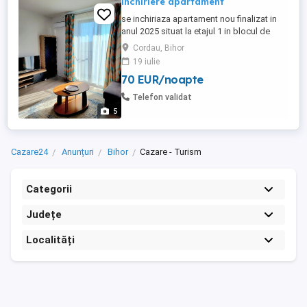
inchiriere apartament
se inchiriaza apartament nou finalizat in
anul 2025 situat la etajul 1 in blocul de
langa inelul metropolitan,in apropiere de
Cordau, Bihor
aquapark si spitalul de recuperare
19 iulie
president din Baile Felix. Apartamentul
70 EUR/noapte
este cu 2 camere decomandate
.dormitorul este dotat cu mobilierul
Telefon validat
necesar pentru depozitare si un ...
5
Cazare24
Anunțuri
Bihor
Cazare - Turism
Categorii
Județe
Localități