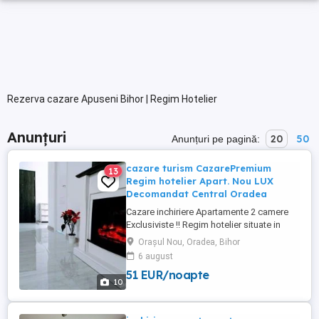
Rezerva cazare Apuseni Bihor | Regim Hotelier
Anunțuri
20
50
Anunțuri pe pagină:
cazare turism CazarePremium
13
Regim hotelier Apart. Nou LUX
Decomandat Central Oradea
Cazare inchiriere Apartamente 2 camere
Exclusiviste !! Regim hotelier situate in
CENTRUL orașului Oradea . Prima
Orașul Nou, Oradea, Bihor
Premium Residence Strada Sucevei si
6 august
Luceafărul Rezidențial! Apartamentele NOI
51 EUR/noapte
dispun de toate cerințele pentru a avea un
10
sejur de calitate. Dotări la cele mai inalte
standarde! BONUS : O ...