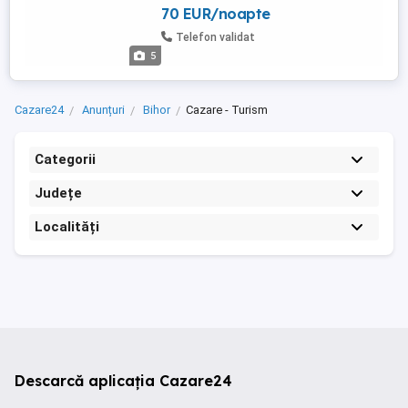
70 EUR/noapte
este cu 2 camere decomandate
.dormitorul este dotat cu mobilierul
Telefon validat
necesar pentru depozitare si un ...
5
Cazare24
Anunțuri
Bihor
Cazare - Turism
Categorii
Județe
Localități
Descarcă aplicația Cazare24