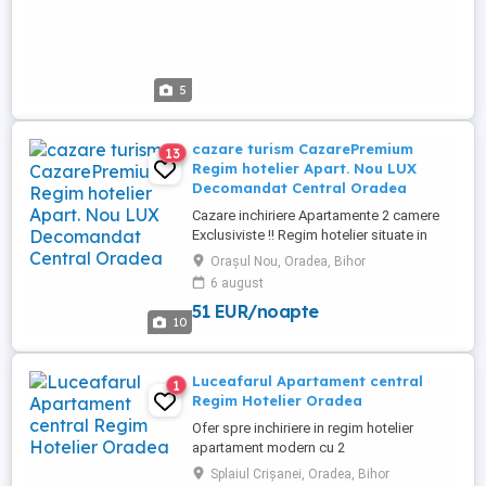
5
cazare turism CazarePremium
13
Regim hotelier Apart. Nou LUX
Decomandat Central Oradea
Cazare inchiriere Apartamente 2 camere
Exclusiviste !! Regim hotelier situate in
CENTRUL orașului Oradea . Prima
Orașul Nou, Oradea, Bihor
Premium Residence Strada Sucevei si
6 august
Luceafărul Rezidențial! Apartamentele NOI
51 EUR/noapte
dispun de toate cerințele pentru a avea un
10
sejur de calitate. Dotări la cele mai inalte
standarde! BONUS : O ...
Luceafarul Apartament central
1
Regim Hotelier Oradea
Ofer spre inchiriere in regim hotelier
apartament modern cu 2
camere[Living+dormitor] bloc nou, Etaj 3
Splaiul Crișanei, Oradea, Bihor