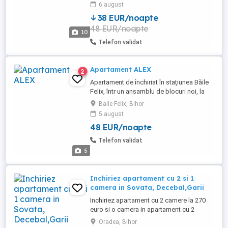
din 10 , situat in Ansamblul Rezidențial
6 august
Luceafărul aflat intr-o zona accesibilă si
38 EUR/noapte
bine conectată, aproape de centrul
48 EUR/noapte
Orasului, Lotus Mall 2, Hotel Ramada,
10
Auchan, Jumbo, Aeroport, centura
Telefon validat
orașului ...
Apartament ALEX
2
Apartament de închiriat în stațiunea Băile
Felix, într un ansamblu de blocuri noi, la
parter, în apropierea ștrandului Felix-
Baile Felix, Bihor
Apollo și Venus din Băile 1Mai. Capacitate
5 august
2-4 persoane. Prețul variază în funcție de
48 EUR/noapte
câte persoane și câte nopți doriți. 2adulti
=250ron noapte 2ad*2copii= 250ron
Telefon validat
noapte 3adulti-270lei ...
5
Inchiriez apartament cu 2 si 1
camera in Sovata, Decebal,Garii
Inchiriez apartament cu 2 camere la 270
euro si o camera in apartament cu 2
camere la 180 euro Apartamentul cu 1
Oradea, Bihor
camerea e 250 euro in zona Sovata,