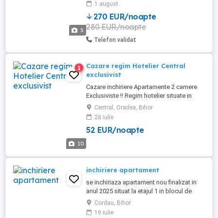
1 august
Rogerius si Garii Mari. O camera in
270 EUR/noapte
apartament cu 2 camere la 180 euro in
280 EUR/noapte
zona Garii Mari sau apartament cu 1
5
camera in zona Decebal si Garii Mari ...
Telefon validat
Cazare regim Hotelier Central
1
exclusivist
Cazare inchiriere Apartamente 2 camere
Exclusiviste !! Regim hotelier situate in
CENTRUL orașului Oradea . Prima
Central, Oradea, Bihor
Premium Residence Strada Sucevei ,
28 iulie
Tudor Vladimirescu , si Luceafărul
52 EUR/noapte
Rezidențial! Apartamentele NOI dispun de
toate cerințele pentru a avea un sejur de
10
calitate. Dotări la cele mai inalte ...
inchiriere apartament
se inchiriaza apartament nou finalizat in
anul 2025 situat la etajul 1 in blocul de
langa inelul metropolitan,in apropiere de
Cordau, Bihor
aquapark si spitalul de recuperare
19 iulie
president din Baile Felix. Apartamentul