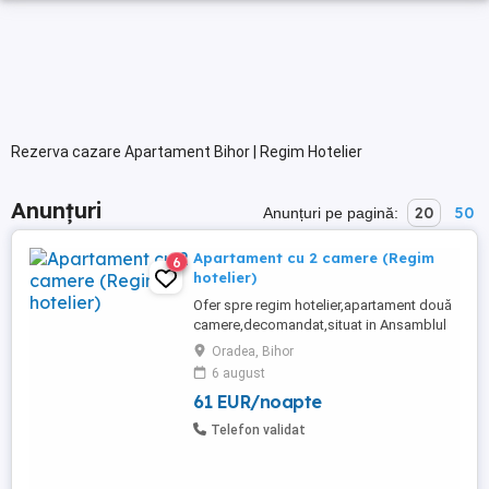
Rezerva cazare Apartament Bihor | Regim Hotelier
Anunțuri
20
50
Anunțuri pe pagină:
Apartament cu 2 camere (Regim
6
hotelier)
Ofer spre regim hotelier,apartament două
camere,decomandat,situat in Ansamblul
Rezidential Ared. Apartamentul are living
Oradea, Bihor
dotat cu canapea
6 august
extensibila,televizor,interfon,alarma,aer
61 EUR/noapte
conditionat,wi-fi,cablu tv.,aspirator,fier de
călcat,centrala proprie. Dormitorul dotat
Telefon validat
cu pat matrimonial. Bucataria dotata ...