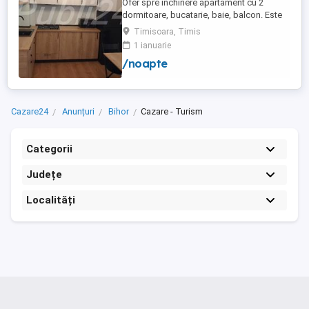
Ofer spre inchiriere apartament cu 2
dormitoare, bucatarie, baie, balcon. Este
complet utilat si mobilat nou, clima,
Timisoara, Timis
internet, tv, video interfon masina de
1 ianuarie
spalat haine, lenjerii, prosoape,
/noapte
consumabile. In incinta complexului de
apartamente se afla un supermarket si loc
de joaca pentru copii. Apartamentul ...
Cazare24
Anunțuri
Bihor
Cazare - Turism
Categorii
Județe
Localități