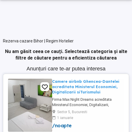
Rezerva cazare Bihor | Regim Hotelier
Nu am găsit ceea ce cauți.
Selectează categoria și alte
filtre de căutare pentru a eficientiza căutarea
Anunțuri care te-ar putea interesa
Camere airbnb Ghencea-Dantelei
acreditata Ministerul Economiei,
Digitalizarii siTurismului
Firma Max Night Dreams acreditata
Ministerul Economiei, Digitalizarii,
Antreprenoriatului si Turismului închiriază
Sector 5, Bucuresti
in regim hotelier in zona Drumul Taberei -
1 ianuarie
Ghencea diferite tipuri de camere Camera
/noapte
single cu o suprafață totală de 16mp
150ei 3ore , 170lei noapte Camera dublă