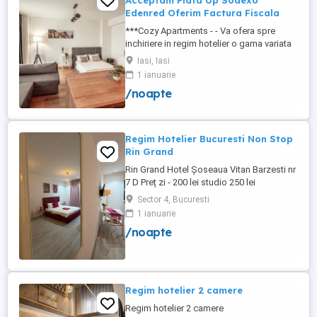
Acceptam Plata Up Sodexo
Edenred Oferim Factura Fiscala
***Cozy Apartments - - Va ofera spre
inchiriere in regim hotelier o gama variata
de apartamente si garsoniere situate in
Iasi, Iasi
puncte cheie ale orasului doar in
1 ianuarie
complexe rezidentiale noi: *Zona Palas
/noapte
Mall - Centru - Complex Lazar Residence;
*Zona Palas Mall - Centru Complex Q
Residence; *Zona Palas Mall - ...
Regim Hotelier Bucuresti Non Stop
Rin Grand
Rin Grand Hotel Șoseaua Vitan Barzesti nr
7 D Preț zi - 200 lei studio 250 lei
apartament
Sector 4, Bucuresti
1 ianuarie
/noapte
Regim hotelier 2 camere
Regim hotelier 2 camere