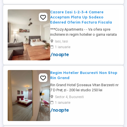
cu o suprafață totală de ...
Cazare Iasi 1-2-3-4 Camere
Acceptam Plata Up Sodexo
Edenred Oferim Factura Fiscala
***Cozy Apartments - - Va ofera spre
inchiriere in regim hotelier o gama variata
de apartamente si garsoniere situate in
Iasi, Iasi
puncte cheie ale orasului doar in
1 ianuarie
complexe rezidentiale noi: *Zona Palas
/noapte
Mall - Centru - Complex Lazar Residence;
*Zona Palas Mall - Centru Complex Q
Residence; *Zona Palas Mall - ...
Regim Hotelier Bucuresti Non Stop
Rin Grand
Rin Grand Hotel Șoseaua Vitan Barzesti nr
7 D Preț zi - 200 lei studio 250 lei
apartament
Sector 4, Bucuresti
1 ianuarie
/noapte