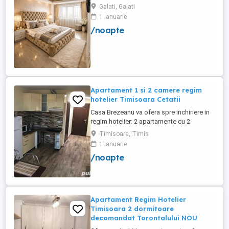
Galati, Galati
1 ianuarie
/noapte
Apartament 1 si 2 camere regim
hotelier Timisoara Cetatii
Casa Brezeanu va ofera spre inchiriere in
regim hotelier: 2 apartamente cu 2
dormitoare, baie si bucatarie proprie. (4
Timisoara, Timis
locuri cazare in fiecare apartament) 1
1 ianuarie
apartament cu 1 dormitor, baie si
/noapte
bucatarie proprie. (3 locuri cazare) Fiecare
apartament dispune de bucatarie complet
utilata,baie cu cabina ...
Apartament Regim Hotelier
Timisoara 2 dormitoare
decomandat Torontalului NOU