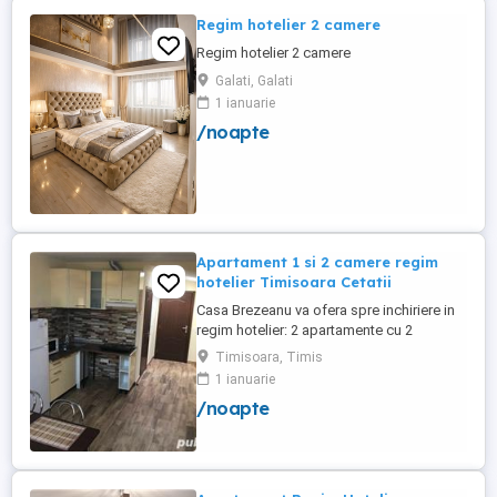
Regim hotelier 2 camere
Regim hotelier 2 camere
Galati, Galati
1 ianuarie
/noapte
Apartament 1 si 2 camere regim
hotelier Timisoara Cetatii
Casa Brezeanu va ofera spre inchiriere in
regim hotelier: 2 apartamente cu 2
dormitoare, baie si bucatarie proprie. (4
Timisoara, Timis
locuri cazare in fiecare apartament) 1
1 ianuarie
apartament cu 1 dormitor, baie si
/noapte
bucatarie proprie. (3 locuri cazare) Fiecare
apartament dispune de bucatarie complet
utilata,baie cu cabina ...