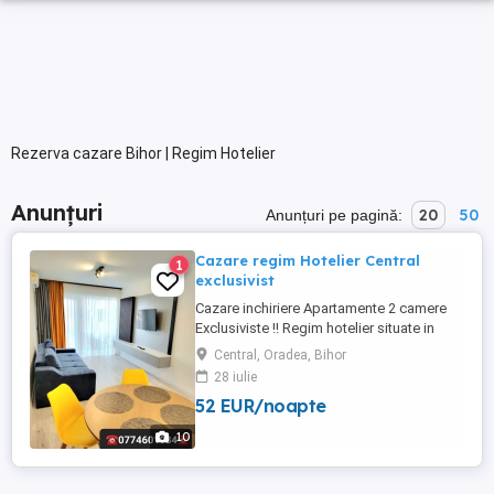
Rezerva cazare Bihor | Regim Hotelier
Anunțuri
20
50
Anunțuri pe pagină:
Cazare regim Hotelier Central
1
exclusivist
Cazare inchiriere Apartamente 2 camere
Exclusiviste !! Regim hotelier situate in
CENTRUL orașului Oradea . Prima
Central, Oradea, Bihor
Premium Residence Strada Sucevei ,
28 iulie
Tudor Vladimirescu , si Luceafărul
52 EUR/noapte
Rezidențial! Apartamentele NOI dispun de
toate cerințele pentru a avea un sejur de
10
calitate. Dotări la cele mai inalte ...