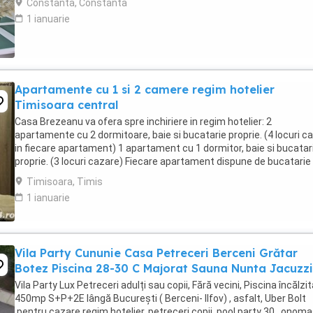
Constanta, Constanta
1 ianuarie
Apartamente cu 1 si 2 camere regim hotelier
Timisoara central
Casa Brezeanu va ofera spre inchiriere in regim hotelier: 2
apartamente cu 2 dormitoare, baie si bucatarie proprie. (4 locuri c
in fiecare apartament) 1 apartament cu 1 dormitor, baie si bucatar
proprie. (3 locuri cazare) Fiecare apartament dispune de bucatarie
complet utilata,baie cu cabina ...
Timisoara, Timis
1 ianuarie
Vila Party Cununie Casa Petreceri Berceni Grătar
Botez Piscina 28-30 C Majorat Sauna Nunta Jacuzzi
Vila Party Lux Petreceri adulți sau copii, Fără vecini, Piscina încălzit
450mp S+P+2E lângă București ( Berceni- Ilfov) , asfalt, Uber Bolt
,pentru cazare regim hotelier, petreceri copii, pool party 30 , onoma