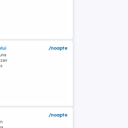
lui
/noapte
muna
zari
es
/noapte
un
na