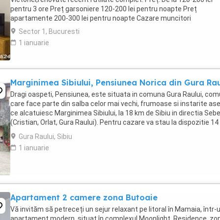
pentru 3 ore Preț garsoniere 120-200 lei pentru noapte Preț
apartamente 200-300 lei pentru noapte Cazare muncitori
Sector 1, Bucuresti
1 ianuarie
Marginimea Sibiului, Pensiunea Norica din Gura Rau
Dragi oaspeti, Pensiunea, este situata in comuna Gura Raului, co
care face parte din salba celor mai vechi, frumoase si instarite ase
ce alcatuiesc Marginimea Sibiului, la 18 km de Sibiu in directia Seb
(Cristian, Orlat, Gura Raului). Pentru cazare va stau la dispozitie 14
locuri in 7 camere ...
Gura Raului, Sibiu
1 ianuarie
Apartament 2 camere zona Butoaie
Vă invităm să petreceți un sejur relaxant pe litoral în Mamaia, într-
apartament modern, situat în complexul Moonlight, Residence, zo