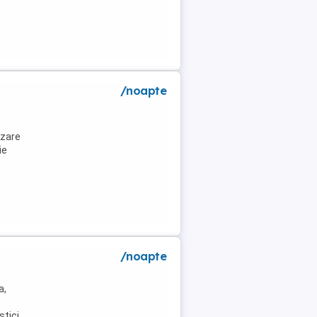
/noapte
azare
ie
/noapte
a,
stici