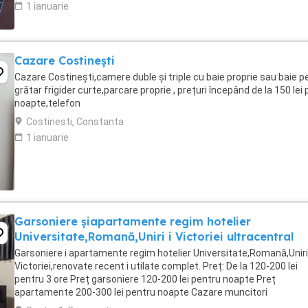
1 ianuarie
Cazare Costinești
Cazare Costinești,camere duble și triple cu baie proprie sau baie pe
grătar frigider curte,parcare proprie , prețuri începând de la 150 lei 
noapte,telefon
Costinesti, Constanta
1 ianuarie
Garsoniere șiapartamente regim hotelier
Universitate,Romană,Uniri i Victoriei ultracentral
Garsoniere i apartamente regim hotelier Universitate,Romană,Uniri 
Victoriei,renovate recent i utilate complet. Preț: De la 120-200 lei
pentru 3 ore Preț garsoniere 120-200 lei pentru noapte Preț
apartamente 200-300 lei pentru noapte Cazare muncitori