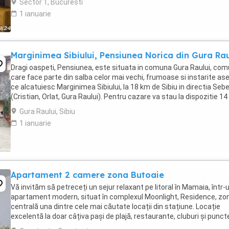
Sector 1, Bucuresti
1 ianuarie
Marginimea Sibiului, Pensiunea Norica din Gura Rau
Dragi oaspeti, Pensiunea, este situata in comuna Gura Raului, co
care face parte din salba celor mai vechi, frumoase si instarite ase
ce alcatuiesc Marginimea Sibiului, la 18 km de Sibiu in directia Seb
(Cristian, Orlat, Gura Raului). Pentru cazare va stau la dispozitie 14
locuri in 7 camere ...
Gura Raului, Sibiu
1 ianuarie
Apartament 2 camere zona Butoaie
Vă invităm să petreceți un sejur relaxant pe litoral în Mamaia, într-
apartament modern, situat în complexul Moonlight, Residence, zo
centrală una dintre cele mai căutate locații din stațiune. Locație
excelentă la doar câțiva pași de plajă, restaurante, cluburi și punct
atracție. Etaj 8 ...