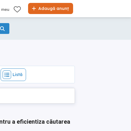
Listă
Adaugă anunț
l meu
Listă
ntru a eficientiza căutarea