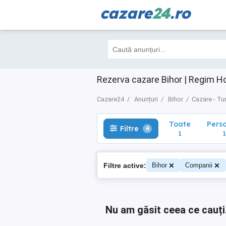
cazare
24
.ro
Toate
Perso
Filtre
4
1
1
Rezerva cazare Bihor | Regim Ho
Cazare24
Anunțuri
Bihor
Cazare - Tu
Toate
Pers
Filtre
4
1
1
Filtre active:
Bihor
Companii
Nu am găsit ceea ce cauți