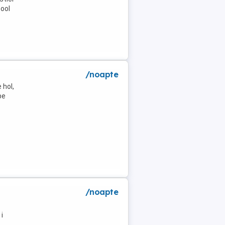
pool
/noapte
 hol,
pe
/noapte
i