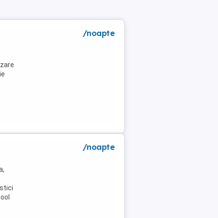
/noapte
azare
ie
/noapte
a,
stici
pool