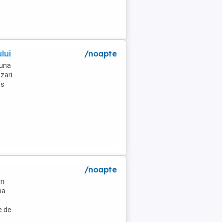
lui
/noapte
muna
zari
es
/noapte
un
na
e de