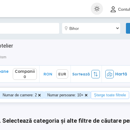
ane
Companii
Hartă
RON
EUR
Sortează
Contu
0
telier
rism
oane
Companii
Hartă
RON
EUR
Sortează
0
Numar de camere: 2
Numar persoane: 10+
Șterge toate filtrele
.
Selectează categoria și alte filtre de căutare pe