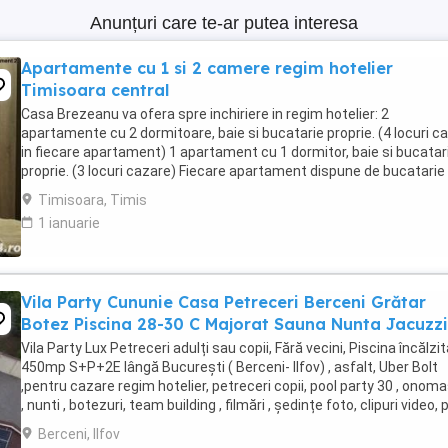
Anunțuri care te-ar putea interesa
Apartamente cu 1 si 2 camere regim hotelier
Timisoara central
Casa Brezeanu va ofera spre inchiriere in regim hotelier: 2
apartamente cu 2 dormitoare, baie si bucatarie proprie. (4 locuri c
in fiecare apartament) 1 apartament cu 1 dormitor, baie si bucatar
proprie. (3 locuri cazare) Fiecare apartament dispune de bucatarie
complet utilata,baie cu cabina ...
Timisoara, Timis
1 ianuarie
Vila Party Cununie Casa Petreceri Berceni Grătar
Botez Piscina 28-30 C Majorat Sauna Nunta Jacuzzi
Vila Party Lux Petreceri adulți sau copii, Fără vecini, Piscina încălzit
450mp S+P+2E lângă București ( Berceni- Ilfov) , asfalt, Uber Bolt
,pentru cazare regim hotelier, petreceri copii, pool party 30 , onoma
, nunti , botezuri, team building , filmări , ședințe foto, clipuri video, 
party, ...
Berceni, Ilfov