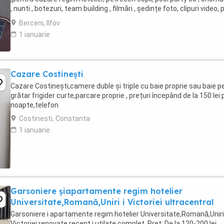
, nunti , botezuri, team building , filmări , ședințe foto, clipuri video, 
party, ...
Berceni, Ilfov
1 ianuarie
Cazare Costinești
Cazare Costinești,camere duble și triple cu baie proprie sau baie pe
grătar frigider curte,parcare proprie , prețuri începând de la 150 lei 
noapte,telefon
Costinesti, Constanta
1 ianuarie
Garsoniere șiapartamente regim hotelier
Universitate,Romană,Uniri i Victoriei ultracentral
Garsoniere i apartamente regim hotelier Universitate,Romană,Uniri 
Victoriei,renovate recent i utilate complet. Preț: De la 120-200 lei