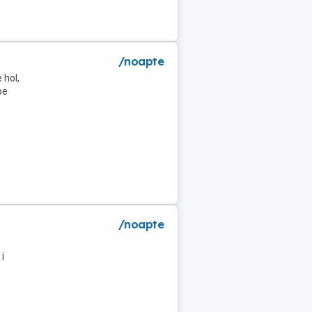
/noapte
 hol,
pe
/noapte
i