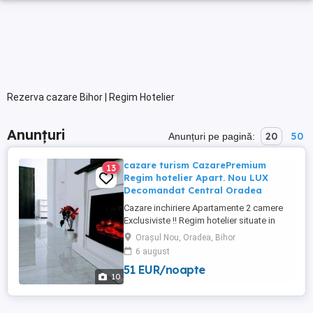
Rezerva cazare Bihor | Regim Hotelier
Anunțuri
20
50
Anunțuri pe pagină:
cazare turism CazarePremium
13
Regim hotelier Apart. Nou LUX
Decomandat Central Oradea
Cazare inchiriere Apartamente 2 camere
Exclusiviste !! Regim hotelier situate in
CENTRUL orașului Oradea . Prima
Orașul Nou, Oradea, Bihor
Premium Residence Strada Sucevei si
6 august
Luceafărul Rezidențial! Apartamentele NOI
51 EUR/noapte
dispun de toate cerințele pentru a avea un
10
sejur de calitate. Dotări la cele mai inalte
standarde! BONUS : O ...