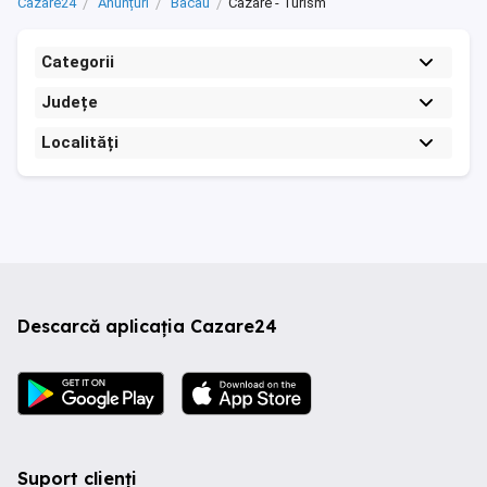
Cazare24
Anunțuri
Bacau
Cazare - Turism
Categorii
Județe
Localități
Descarcă aplicația Cazare24
Suport clienți