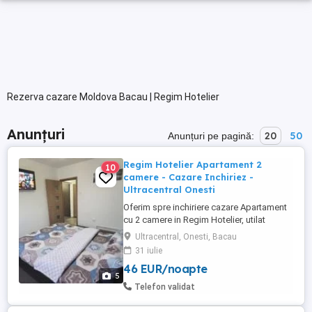
Rezerva cazare Moldova Bacau | Regim Hotelier
Anunțuri
20
50
Anunțuri pe pagină:
Regim Hotelier Apartament 2
10
camere - Cazare Inchiriez -
Ultracentral Onesti
Oferim spre inchiriere cazare Apartament
cu 2 camere in Regim Hotelier, utilat
modern si complet mobilat, toate
Ultracentral, Onesti, Bacau
echipamentele fiind in perfecta stare de
31 iulie
functionare. Locatia este situata intr-o
46 EUR/noapte
zona Ultracentrala si usor accesibila a
5
orasului Onesti, oferindu-va totodata un
Telefon validat
spatiu generos de aproximativ ...