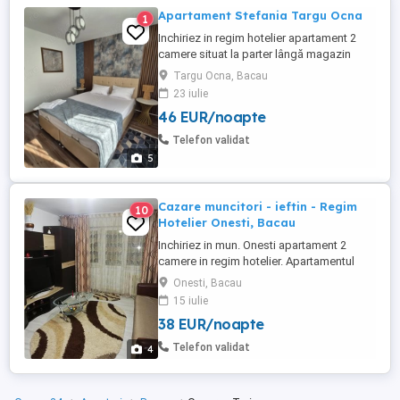
Apartament Stefania Targu Ocna
1
Inchiriez in regim hotelier apartament 2
camere situat la parter lângă magazin
penny
Targu Ocna, Bacau
23 iulie
46 EUR/noapte
Telefon validat
5
Cazare muncitori - ieftin - Regim
10
Hotelier Onesti, Bacau
Inchiriez in mun. Onesti apartament 2
camere in regim hotelier. Apartamentul
este proaspat renovat, utilat, mobilat, tv
Onesti, Bacau
smart in camere si bucatarie, internet,
15 iulie
cablu tv, masina de spalat, microunde,
38 EUR/noapte
espresor, fier de călcat, etc. Pretul este de
200 ei pe zi - 2- 3 persoane.
Telefon validat
4