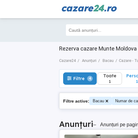
cazare
24
.ro
Toate
Perso
Filtre
4
1
1
Rezerva cazare Munte Moldova 
Cazare24
Anunțuri
Bacau
Cazare - T
Toate
Pers
Filtre
4
1
1
Filtre active:
Bacau
Numar de ca
Anunțuri
–
Anunțuri pe pagi