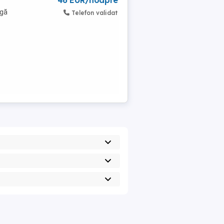
46 EUR/noapte
ngă
Telefon validat