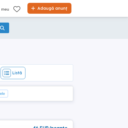
Listă
Adaugă anunț
l meu
Listă
rele