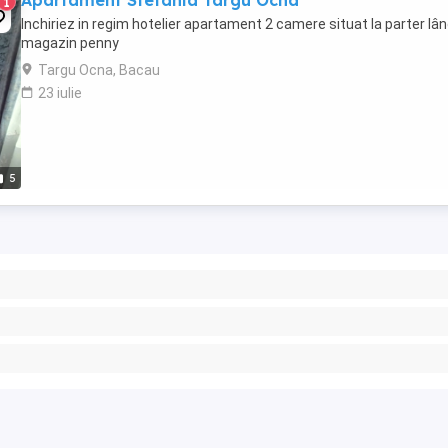
Apartament Stefania Targu Ocna
1
Inchiriez in regim hotelier apartament 2 camere situat la parter lâ
magazin penny
Targu Ocna, Bacau
23 iulie
5