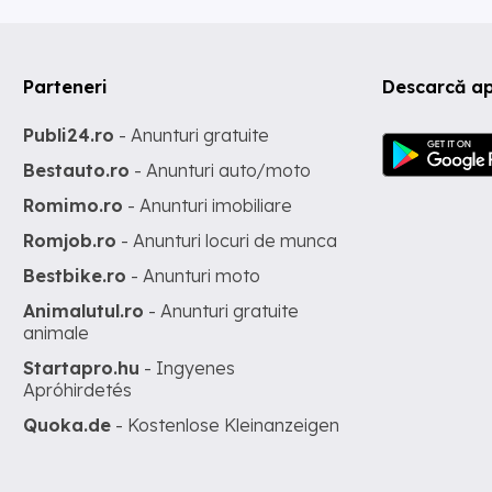
Parteneri
Descarcă ap
Publi24.ro
- Anunturi gratuite
Bestauto.ro
- Anunturi auto/moto
Romimo.ro
- Anunturi imobiliare
Romjob.ro
- Anunturi locuri de munca
Bestbike.ro
- Anunturi moto
Animalutul.ro
- Anunturi gratuite
animale
Startapro.hu
- Ingyenes
Apróhirdetés
Quoka.de
- Kostenlose Kleinanzeigen