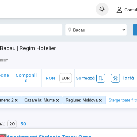
ane
Companii
Hartă
RON
EUR
Sortează
Contu
0
Bacau | Regim Hotelier
urism
oane
Companii
Hartă
RON
EUR
Sortează
0
mere: 2
Cazare la: Munte
Regiune: Moldova
Șterge toate filt
nă:
20
50