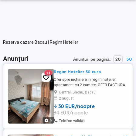
Rezerva cazare Bacau | Regim Hotelier
Anunțuri
20
50
Anunțuri pe pagină:
Regim Hotelier 30 euro
11
Ofer spre închiriere în regim hotelier
apartament cu 2 camere. OFER FACTURA.
- Apartamentul este situat în centrul
Central, Bacau, Bacau
orașului pe str 9 Mai nr. 52 (față în față cu
2 august
BCR central), fiind mobilat și utilat complet
30 EUR/noapte
cu o suprafață utila de 66 m . - Preț 160 de
34 EUR/noapte
lei pe zi pentru 1 persoana și are o ...
5
Telefon validat