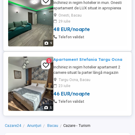
Inchiriez in regim hotelier in mun. Onesti
apartament de LUX situat in apropierea
Hotelului Trotus. Apartamentul este total
Onesti, Bacau
renovat 2025 cu materiale Premium,
29 iulie
mobilier Premium, utilat modern - TV-uri
48 EUR/noapte
QLed smart, internet de mare viteza,
microunde, masina spalat, etc...
Telefon validat
Capacitate de oaspeti 3-5 persoane, ...
9
Apartament Stefania Targu Ocna
1
Inchiriez in regim hotelier apartament 2
camere situat la parter lângă magazin
penny
Targu Ocna, Bacau
23 iulie
46 EUR/noapte
Telefon validat
5
Cazare24
Anunțuri
Bacau
Cazare - Turism