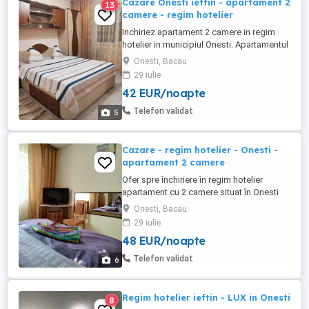
Cazare Onesti ieftin - apartament 2
13
camere - regim hotelier
Inchiriez apartament 2 camere in regim
hotelier in municipiul Onesti. Apartamentul
este proaspat renovat, mobilat, utilat,
Onesti, Bacau
internet, cablu tv, microunde, espresor, fier
29 iulie
de călcat, etc. Apartamentul se inchiriaza
42 EUR/noapte
oricaror categorii de doritori. Exclus
ESCORTE sau PETRECERI Pret 220 lei zi -
Telefon validat
5
24 ore ...
Cazare - regim hotelier - Onesti -
apartament 2 camere
Ofer spre închiriere în regim hotelier
apartament cu 2 camere situat în Onesti
mobilat si utilat corespunzător. Locația
Onesti, Bacau
este una primitoare, într-un imobil liniștit.
29 iulie
Perioada minima de închiriere este de 2
48 EUR/noapte
zile cu posibilitate de prelungire. Prețul
este de 250 lei zi - 2 persoane (cuplu).
Telefon validat
6
Exclus petreceri ...
Regim hotelier ieftin - LUX in Onesti
8