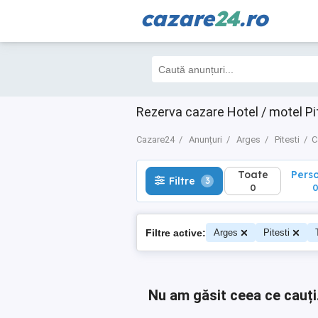
cazare
24
.ro
Toate
Perso
Filtre
3
0
0
Rezerva cazare Hotel / motel Pi
Cazare24
Anunțuri
Arges
Pitesti
C
Toate
Pers
Filtre
3
0
Filtre active:
Arges
Pitesti
Nu am găsit ceea ce cauți