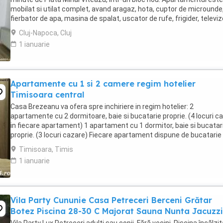
mobilat si utilat complet, avand aragaz, hota, cuptor de microunde
fierbator de apa, masina de spalat, uscator de rufe, frigider, televiz
internet. Are si un ...
Cluj-Napoca, Cluj
1 ianuarie
Apartamente cu 1 si 2 camere regim hotelier
Timisoara central
Casa Brezeanu va ofera spre inchiriere in regim hotelier: 2
apartamente cu 2 dormitoare, baie si bucatarie proprie. (4 locuri c
in fiecare apartament) 1 apartament cu 1 dormitor, baie si bucatar
proprie. (3 locuri cazare) Fiecare apartament dispune de bucatarie
complet utilata,baie cu cabina ...
Timisoara, Timis
1 ianuarie
Vila Party Cununie Casa Petreceri Berceni Grătar
Botez Piscina 28-30 C Majorat Sauna Nunta Jacuzzi