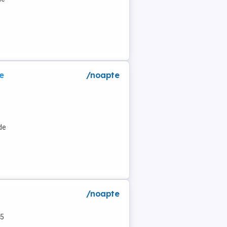
e
/noapte
de
/noapte
 5