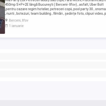
Vila Party Lux Petreceri adulți sau copii, Fără vecini, Piscina încălzit
450mp S+P+2E lângă București ( Berceni- Ilfov) , asfalt, Uber Bolt
,pentru cazare regim hotelier, petreceri copii, pool party 30 , onoma
, nunti , botezuri, team building , filmări , ședințe foto, clipuri video, 
party, ...
Berceni, Ilfov
1 ianuarie