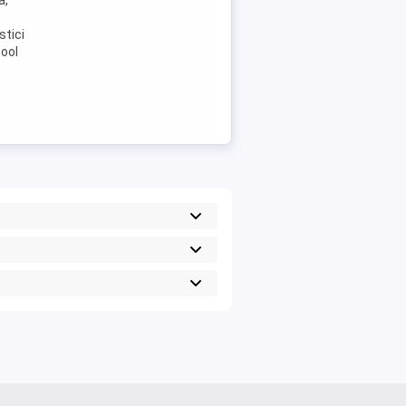
a,
stici
pool