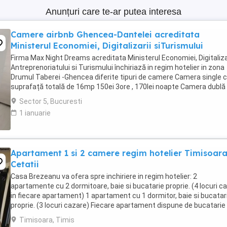
Anunțuri care te-ar putea interesa
Camere airbnb Ghencea-Dantelei acreditata
Ministerul Economiei, Digitalizarii siTurismului
Firma Max Night Dreams acreditata Ministerul Economiei, Digitalizar
Antreprenoriatului si Turismului închiriază in regim hotelier in zona
Drumul Taberei -Ghencea diferite tipuri de camere Camera single c
suprafață totală de 16mp 150ei 3ore , 170lei noapte Camera dublă
suprafață totală de ...
Sector 5, Bucuresti
1 ianuarie
Apartament 1 si 2 camere regim hotelier Timisoar
Cetatii
Casa Brezeanu va ofera spre inchiriere in regim hotelier: 2
apartamente cu 2 dormitoare, baie si bucatarie proprie. (4 locuri c
in fiecare apartament) 1 apartament cu 1 dormitor, baie si bucatar
proprie. (3 locuri cazare) Fiecare apartament dispune de bucatarie
complet utilata,baie cu cabina ...
Timisoara, Timis