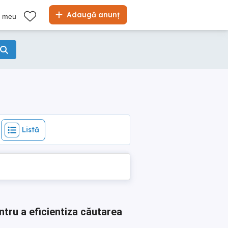
Listă
Adaugă anunț
l meu
Listă
ntru a eficientiza căutarea