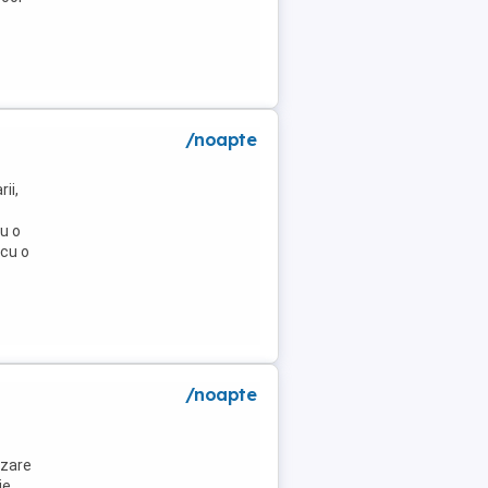
/noapte
ii,
u o
 cu o
a
/noapte
azare
ie