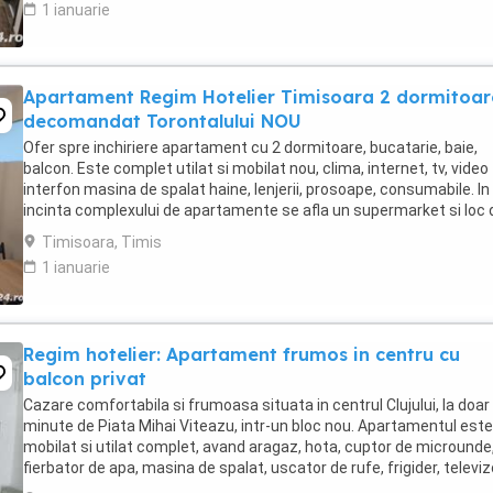
1 ianuarie
Apartament Regim Hotelier Timisoara 2 dormitoar
decomandat Torontalului NOU
Ofer spre inchiriere apartament cu 2 dormitoare, bucatarie, baie,
balcon. Este complet utilat si mobilat nou, clima, internet, tv, video
interfon masina de spalat haine, lenjerii, prosoape, consumabile. In
incinta complexului de apartamente se afla un supermarket si loc 
joaca pentru copii. Apartamentul ...
Timisoara, Timis
1 ianuarie
Regim hotelier: Apartament frumos in centru cu
balcon privat
Cazare comfortabila si frumoasa situata in centrul Clujului, la doar
minute de Piata Mihai Viteazu, intr-un bloc nou. Apartamentul este
mobilat si utilat complet, avand aragaz, hota, cuptor de microunde
fierbator de apa, masina de spalat, uscator de rufe, frigider, televiz
internet. Are si un ...