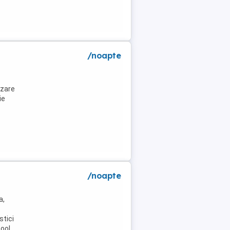
/noapte
azare
ie
/noapte
a,
stici
pool