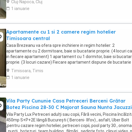
Cluj-Napoca, Cluj
1 ianuarie
Apartamente cu 1 si 2 camere regim hotelier
Timisoara central
Casa Brezeanu va ofera spre inchiriere in regim hotelier: 2
apartamente cu 2 dormitoare, baie si bucatarie proprie. (4 locuri c
in fiecare apartament) 1 apartament cu 1 dormitor, baie si bucatar
proprie. (3 locuri cazare) Fiecare apartament dispune de bucatarie
complet utilata,baie cu cabina ...
Timisoara, Timis
1 ianuarie
Vila Party Cununie Casa Petreceri Berceni Grătar
Botez Piscina 28-30 C Majorat Sauna Nunta Jacuzzi
Vila Party Lux Petreceri adulți sau copii, Fără vecini, Piscina încălzit
450mp S+P+2E lângă București ( Berceni- Ilfov) , asfalt, Uber Bolt
,pentru cazare regim hotelier, petreceri copii, pool party 30 , onoma
, nunti , botezuri, team building , filmări , ședințe foto, clipuri video, 