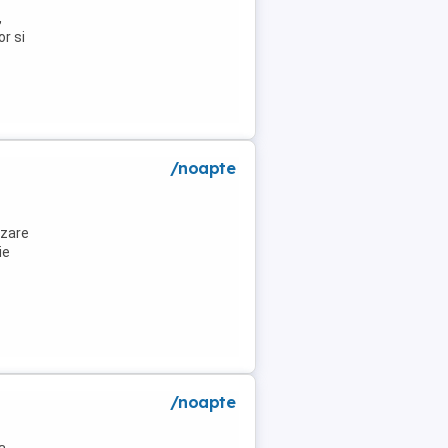
,
or si
/noapte
azare
ie
/noapte