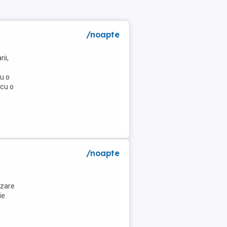
/noapte
ii,
u o
 cu o
a
/noapte
azare
ie