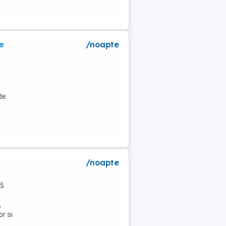
e
/noapte
de
/noapte
 5
,
or si