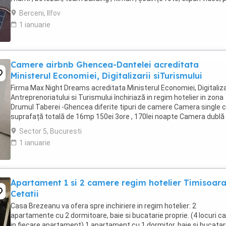
party, ...
Berceni, Ilfov
1 ianuarie
Camere airbnb Ghencea-Dantelei acreditata
Ministerul Economiei, Digitalizarii siTurismului
Firma Max Night Dreams acreditata Ministerul Economiei, Digitalizar
Antreprenoriatului si Turismului închiriază in regim hotelier in zona
Drumul Taberei -Ghencea diferite tipuri de camere Camera single c
suprafață totală de 16mp 150ei 3ore , 170lei noapte Camera dublă
suprafață totală de ...
Sector 5, Bucuresti
1 ianuarie
Apartament 1 si 2 camere regim hotelier Timisoar
Cetatii
Casa Brezeanu va ofera spre inchiriere in regim hotelier: 2
apartamente cu 2 dormitoare, baie si bucatarie proprie. (4 locuri c
in fiecare apartament) 1 apartament cu 1 dormitor, baie si bucatar