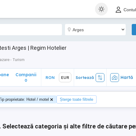
ane
Companii
Hartă
RON
EUR
Sortează
Contu
0
testi Arges | Regim Hotelier
azare - Turism
oane
Companii
Hartă
RON
EUR
Sortează
0
0
Tip proprietate: Hotel / motel
Șterge toate filtrele
.
Selectează categoria și alte filtre de căutare pe