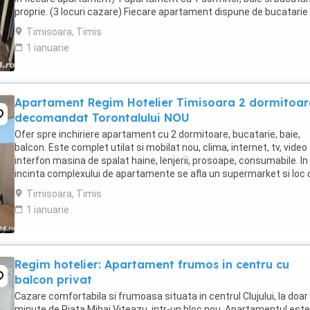
proprie. (3 locuri cazare) Fiecare apartament dispune de bucatarie
complet utilata,baie cu cabina ...
Timisoara, Timis
1 ianuarie
Apartament Regim Hotelier Timisoara 2 dormitoar
decomandat Torontalului NOU
Ofer spre inchiriere apartament cu 2 dormitoare, bucatarie, baie,
balcon. Este complet utilat si mobilat nou, clima, internet, tv, video
interfon masina de spalat haine, lenjerii, prosoape, consumabile. In
incinta complexului de apartamente se afla un supermarket si loc 
joaca pentru copii. Apartamentul ...
Timisoara, Timis
1 ianuarie
Regim hotelier: Apartament frumos in centru cu
balcon privat
Cazare comfortabila si frumoasa situata in centrul Clujului, la doar
minute de Piata Mihai Viteazu, intr-un bloc nou. Apartamentul este