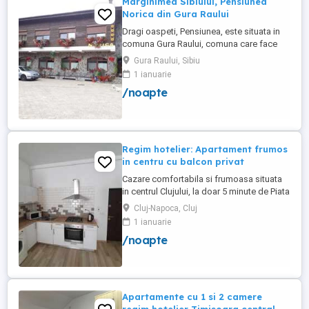
Marginimea Sibiului, Pensiunea
Norica din Gura Raului
Dragi oaspeti, Pensiunea, este situata in
comuna Gura Raului, comuna care face
parte din salba celor mai vechi, frumoase
Gura Raului, Sibiu
si instarite asezari ce alcatuiesc
1 ianuarie
Marginimea Sibiului, la 18 km de Sibiu in
/noapte
directia Sebes (Cristian, Orlat, Gura
Raului). Pentru cazare va stau la dispozitie
14 locuri in 7 camere ...
Regim hotelier: Apartament frumos
in centru cu balcon privat
Cazare comfortabila si frumoasa situata
in centrul Clujului, la doar 5 minute de Piata
Mihai Viteazu, intr-un bloc nou.
Cluj-Napoca, Cluj
Apartamentul este mobilat si utilat
1 ianuarie
complet, avand aragaz, hota, cuptor de
/noapte
microunde, fierbator de apa, masina de
spalat, uscator de rufe, frigider, televizor
si internet. Are si un ...
Apartamente cu 1 si 2 camere