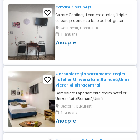
Cazare Costinești
Cazare Costinești,camere duble și triple
cu baie proprie sau baie pe hol, grătar
frigider curte,parcare proprie , prețuri
Costinesti, Constanta
începând de la 150 lei pe noapte,telefon
1 ianuarie
/noapte
Garsoniere șiapartamente regim
hotelier Universitate,Romană,Uniri i
Victoriei ultracentral
Garsoniere i apartamente regim hotelier
Universitate,Romană,Uniri i
Victoriei,renovate recent i utilate complet.
Sector 1, Bucuresti
Preț: De la 120-200 lei pentru 3 ore Preț
1 ianuarie
garsoniere 120-200 lei pentru noapte Preț
/noapte
apartamente 200-300 lei pentru noapte
Cazare muncitori