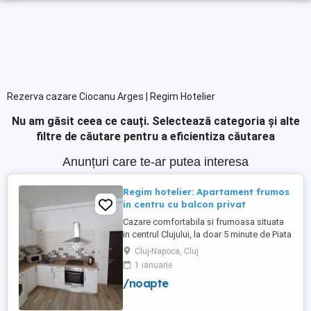
Rezerva cazare Ciocanu Arges | Regim Hotelier
Nu am găsit ceea ce cauți.
Selectează categoria și alte
filtre de căutare pentru a eficientiza căutarea
Anunțuri care te-ar putea interesa
Regim hotelier: Apartament frumos
in centru cu balcon privat
Cazare comfortabila si frumoasa situata
in centrul Clujului, la doar 5 minute de Piata
Mihai Viteazu, intr-un bloc nou.
Cluj-Napoca, Cluj
Apartamentul este mobilat si utilat
1 ianuarie
complet, avand aragaz, hota, cuptor de
/noapte
microunde, fierbator de apa, masina de
spalat, uscator de rufe, frigider, televizor
si internet. Are si un ...