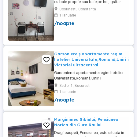
cu baie proprie sau baie pe hol, grătar
frigider curte,parcare proprie , prețuri
Costinesti, Constanta
începând de la 150 lei pe noapte,telefon
1 ianuarie
/noapte
Garsoniere șiapartamente regim
hotelier Universitate,Romană,Uniri i
Victoriei ultracentral
Garsoniere i apartamente regim hotelier
Universitate,Romană,Uniri i
Victoriei,renovate recent i utilate complet.
Sector 1, Bucuresti
Preț: De la 120-200 lei pentru 3 ore Preț
1 ianuarie
garsoniere 120-200 lei pentru noapte Preț
/noapte
apartamente 200-300 lei pentru noapte
Cazare muncitori
Marginimea Sibiului, Pensiunea
Norica din Gura Raului
Dragi oaspeti, Pensiunea, este situata in