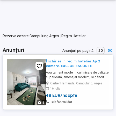
Rezerva cazare Campulung Arges | Regim Hotelier
Anunțuri
20
50
Anunțuri pe pagină:
Închiriez în regim hotelier Ap 2
camere. EXCLUS ESCORTE
Apartament modern, cu finisaje de calitate
superioară, amenajat modern, și gândit
pentru confortul tău deplin, fie ca ești în
Cartier Flamanda, Campulung, Arges
călătorie de afaceri sau vacanță! Dotări
16 iulie
complete pentru un sejur excelent: - smart
48 EUR/noapte
tv in toate camerele - wi-fi rapid Bucătărie
complet utilată: frigider, plita pe gaz,
Telefon validat
5
cuptor ...