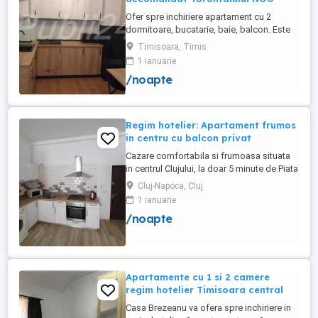
Ofer spre inchiriere apartament cu 2
dormitoare, bucatarie, baie, balcon. Este
complet utilat si mobilat nou, clima,
Timisoara, Timis
internet, tv, video interfon masina de
1 ianuarie
spalat haine, lenjerii, prosoape,
/noapte
consumabile. In incinta complexului de
apartamente se afla un supermarket si loc
de joaca pentru copii. Apartamentul ...
Regim hotelier: Apartament frumos
in centru cu balcon privat
Cazare comfortabila si frumoasa situata
in centrul Clujului, la doar 5 minute de Piata
Mihai Viteazu, intr-un bloc nou.
Cluj-Napoca, Cluj
Apartamentul este mobilat si utilat
1 ianuarie
complet, avand aragaz, hota, cuptor de
/noapte
microunde, fierbator de apa, masina de
spalat, uscator de rufe, frigider, televizor
si internet. Are si un ...
Apartamente cu 1 si 2 camere
regim hotelier Timisoara central
Casa Brezeanu va ofera spre inchiriere in