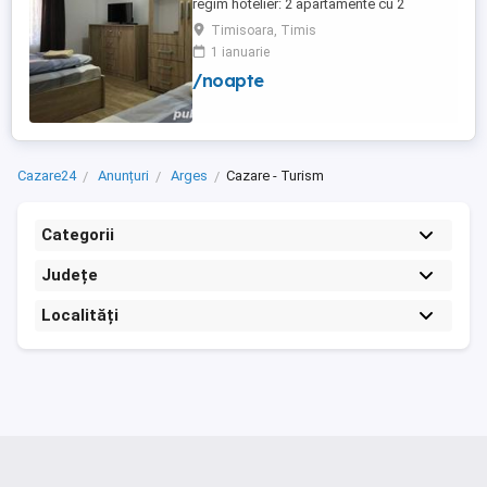
regim hotelier: 2 apartamente cu 2
dormitoare, baie si bucatarie proprie. (4
Timisoara, Timis
locuri cazare in fiecare apartament) 1
1 ianuarie
apartament cu 1 dormitor, baie si
/noapte
bucatarie proprie. (3 locuri cazare) Fiecare
apartament dispune de bucatarie complet
utilata,baie cu cabina ...
Cazare24
Anunțuri
Arges
Cazare - Turism
Categorii
Județe
Localități