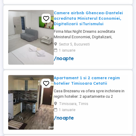
Camere airbnb Ghencea-Dantelei
acreditata Ministerul Economiei,
Digitalizarii siTurismului
Firma Max Night Dreams acreditata
Ministerul Economiei, Digitalizarii,
Antreprenoriatului si Turismului închiriază
Sector 5, Bucuresti
in regim hotelier in zona Drumul Taberei -
1 ianuarie
Ghencea diferite tipuri de camere Camera
/noapte
single cu o suprafață totală de 16mp
150ei 3ore , 170lei noapte Camera dublă
cu o suprafață totală de ...
Apartament 1 si 2 camere regim
hotelier Timisoara Cetatii
Casa Brezeanu va ofera spre inchiriere in
regim hotelier: 2 apartamente cu 2
dormitoare, baie si bucatarie proprie. (4
Timisoara, Timis
locuri cazare in fiecare apartament) 1
1 ianuarie
apartament cu 1 dormitor, baie si
/noapte
bucatarie proprie. (3 locuri cazare) Fiecare
apartament dispune de bucatarie complet
utilata,baie cu cabina ...