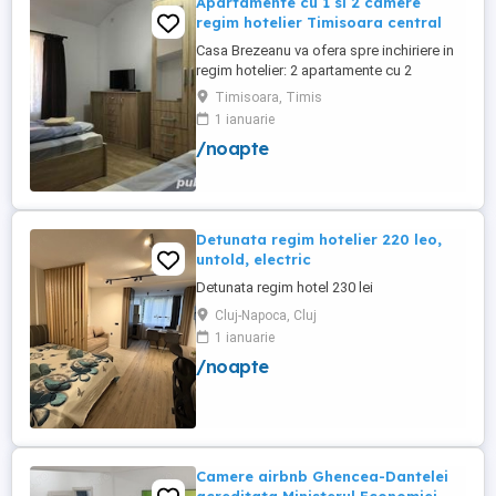
Apartamente cu 1 si 2 camere
regim hotelier Timisoara central
Casa Brezeanu va ofera spre inchiriere in
regim hotelier: 2 apartamente cu 2
dormitoare, baie si bucatarie proprie. (4
Timisoara, Timis
locuri cazare in fiecare apartament) 1
1 ianuarie
apartament cu 1 dormitor, baie si
/noapte
bucatarie proprie. (3 locuri cazare) Fiecare
apartament dispune de bucatarie complet
utilata,baie cu cabina ...
Detunata regim hotelier 220 leo,
untold, electric
Detunata regim hotel 230 lei
Cluj-Napoca, Cluj
1 ianuarie
/noapte
Camere airbnb Ghencea-Dantelei