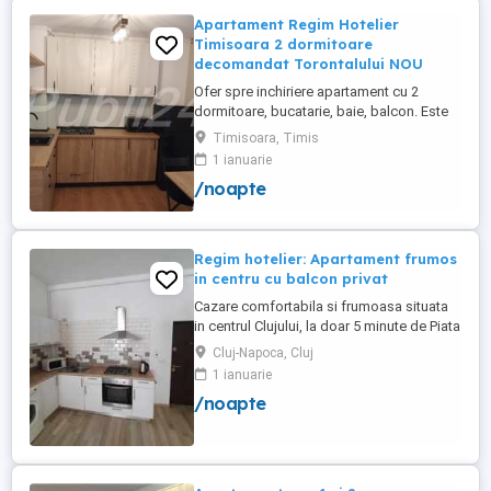
Apartament Regim Hotelier
Timisoara 2 dormitoare
decomandat Torontalului NOU
Ofer spre inchiriere apartament cu 2
dormitoare, bucatarie, baie, balcon. Este
complet utilat si mobilat nou, clima,
Timisoara, Timis
internet, tv, video interfon masina de
1 ianuarie
spalat haine, lenjerii, prosoape,
/noapte
consumabile. In incinta complexului de
apartamente se afla un supermarket si loc
de joaca pentru copii. Apartamentul ...
Regim hotelier: Apartament frumos
in centru cu balcon privat
Cazare comfortabila si frumoasa situata
in centrul Clujului, la doar 5 minute de Piata
Mihai Viteazu, intr-un bloc nou.
Cluj-Napoca, Cluj
Apartamentul este mobilat si utilat
1 ianuarie
complet, avand aragaz, hota, cuptor de
/noapte
microunde, fierbator de apa, masina de
spalat, uscator de rufe, frigider, televizor
si internet. Are si un ...