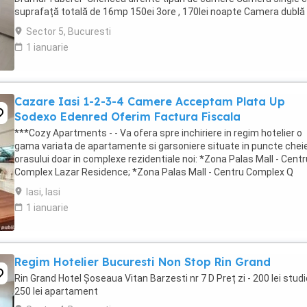
suprafață totală de 16mp 150ei 3ore , 170lei noapte Camera dublă
suprafață totală de ...
Sector 5, Bucuresti
1 ianuarie
Cazare Iasi 1-2-3-4 Camere Acceptam Plata Up
Sodexo Edenred Oferim Factura Fiscala
***Cozy Apartments - - Va ofera spre inchiriere in regim hotelier o
gama variata de apartamente si garsoniere situate in puncte cheie
orasului doar in complexe rezidentiale noi: *Zona Palas Mall - Centr
Complex Lazar Residence; *Zona Palas Mall - Centru Complex Q
Residence; *Zona Palas Mall - ...
Iasi, Iasi
1 ianuarie
Regim Hotelier Bucuresti Non Stop Rin Grand
Rin Grand Hotel Șoseaua Vitan Barzesti nr 7 D Preț zi - 200 lei studi
250 lei apartament