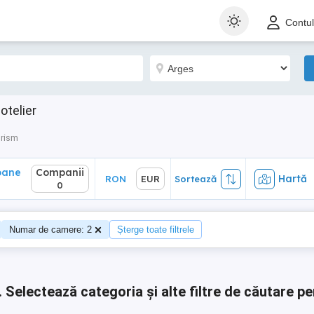
ane
Companii
Hartă
RON
EUR
Sortează
Contu
0
otelier
urism
oane
Companii
Hartă
RON
EUR
Sortează
0
Numar de camere: 2
Șterge toate filtrele
.
Selectează categoria și alte filtre de căutare pe