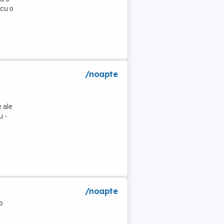
 cu o
/noapte
 ale
u -
/noapte
o