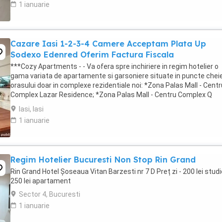
1 ianuarie
Cazare Iasi 1-2-3-4 Camere Acceptam Plata Up
Sodexo Edenred Oferim Factura Fiscala
***Cozy Apartments - - Va ofera spre inchiriere in regim hotelier o
gama variata de apartamente si garsoniere situate in puncte cheie
orasului doar in complexe rezidentiale noi: *Zona Palas Mall - Centr
Complex Lazar Residence; *Zona Palas Mall - Centru Complex Q
Residence; *Zona Palas Mall - ...
Iasi, Iasi
1 ianuarie
Regim Hotelier Bucuresti Non Stop Rin Grand
Rin Grand Hotel Șoseaua Vitan Barzesti nr 7 D Preț zi - 200 lei studi
250 lei apartament
Sector 4, Bucuresti
1 ianuarie