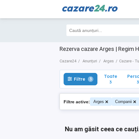
cazare
24
.ro
Toate
Perso
Filtre
3
3
3
Rezerva cazare Arges | Regim H
Cazare24
Anunțuri
Arges
Cazare - T
Toate
Pers
Filtre
3
3
3
Filtre active:
Arges
Companii
Nu am găsit ceea ce cauți