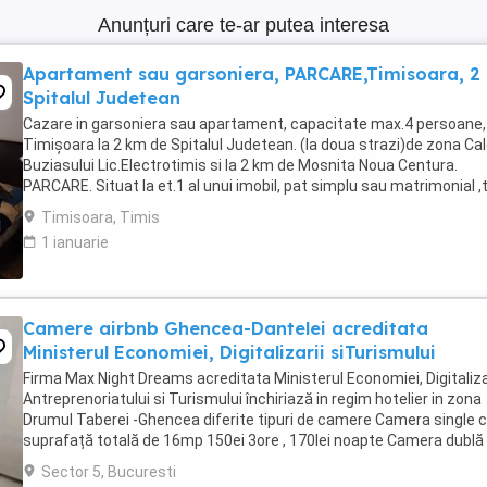
Anunțuri care te-ar putea interesa
Apartament sau garsoniera, PARCARE,Timisoara, 2
Spitalul Judetean
Cazare in garsoniera sau apartament, capacitate max.4 persoane, 
Timișoara la 2 km de Spitalul Judetean. (la doua strazi)de zona Ca
Buziasului Lic.Electrotimis si la 2 km de Mosnita Noua Centura.
PARCARE. Situat la et.1 al unui imobil, pat simplu sau matrimonial ,
+wifi , frigider, mașină spălat, ...
Timisoara, Timis
1 ianuarie
Camere airbnb Ghencea-Dantelei acreditata
Ministerul Economiei, Digitalizarii siTurismului
Firma Max Night Dreams acreditata Ministerul Economiei, Digitalizar
Antreprenoriatului si Turismului închiriază in regim hotelier in zona
Drumul Taberei -Ghencea diferite tipuri de camere Camera single c
suprafață totală de 16mp 150ei 3ore , 170lei noapte Camera dublă
suprafață totală de ...
Sector 5, Bucuresti