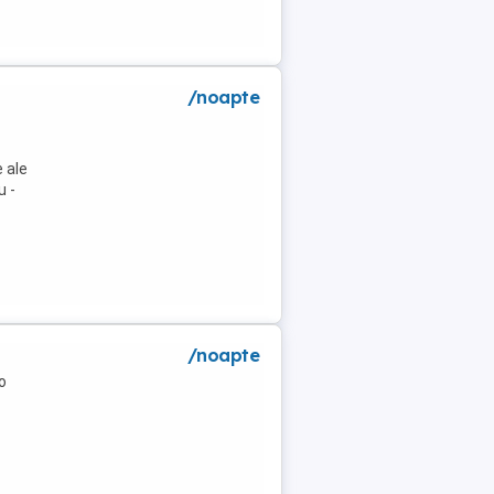
/noapte
 ale
u -
/noapte
o