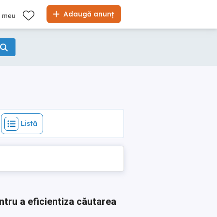
Listă
Adaugă anunț
l meu
Listă
ntru a eficientiza căutarea