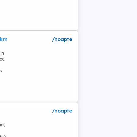
 km
/noapte
in
lea
tv
/noapte
ii,
u o