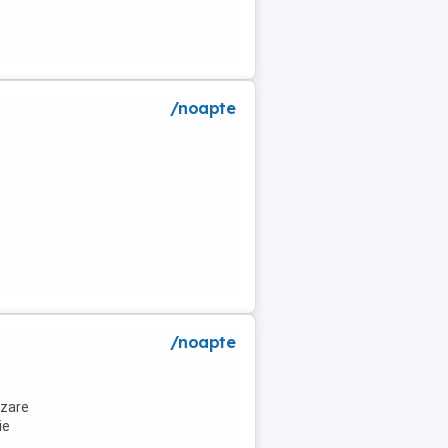
/noapte
a
/noapte
azare
ie