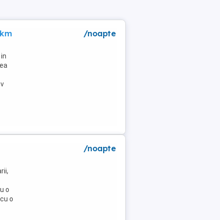
 km
/noapte
in
lea
tv
/noapte
ii,
u o
 cu o