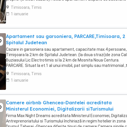
complet utilata,baie cu cabina ...
Timisoara, Timis
1 ianuarie
Apartament sau garsoniera, PARCARE,Timisoara, 2
Spitalul Judetean
Cazare in garsoniera sau apartament, capacitate max.4 persoane, 
Timișoara la 2 km de Spitalul Judetean. (la doua strazi)de zona Ca
Buziasului Lic.Electrotimis si la 2 km de Mosnita Noua Centura.
PARCARE. Situat la et.1 al unui imobil, pat simplu sau matrimonial ,
+wifi , frigider, mașină spălat, ...
Timisoara, Timis
1 ianuarie
Camere airbnb Ghencea-Dantelei acreditata
Ministerul Economiei, Digitalizarii siTurismului
Firma Max Night Dreams acreditata Ministerul Economiei, Digitalizar
Antreprenoriatului si Turismului închiriază in regim hotelier in zona
Drumul Taberei -Ghencea diferite tipuri de camere Camera single c