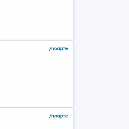
/noapte
a
/noapte