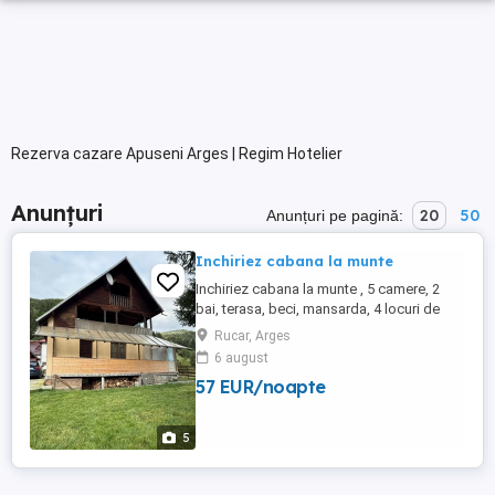
Rezerva cazare Apuseni Arges | Regim Hotelier
Anunțuri
20
50
Anunțuri pe pagină:
Inchiriez cabana la munte
Inchiriez cabana la munte , 5 camere, 2
bai, terasa, beci, mansarda, 4 locuri de
parcare, complet utilat si mobilat. Doresc
Rucar, Arges
seriozitate. Se inchiriaza atat in weekend
6 august
de vineri pana duminica, Usor negociabil.
57 EUR/noapte
5