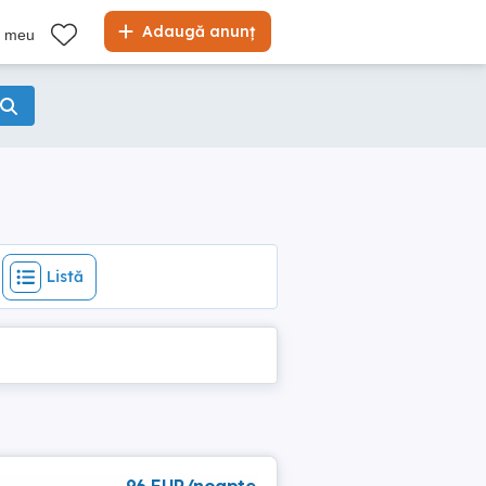
Listă
Adaugă anunț
l meu
Listă