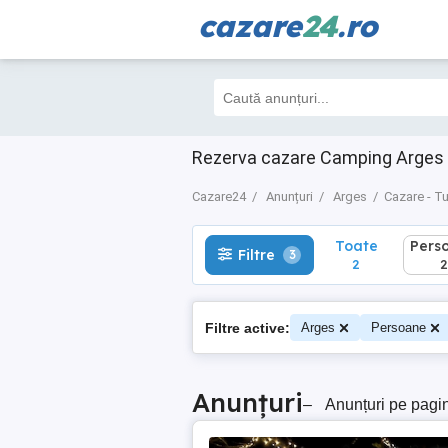
cazare
24
.ro
Toate
Perso
Filtre
3
2
2
Rezerva cazare Camping Arges |
Cazare24
Anunțuri
Arges
Cazare - T
Toate
Pers
Filtre
3
2
2
Filtre active:
Arges
Persoane
Anunțuri
–
Anunțuri pe pagi