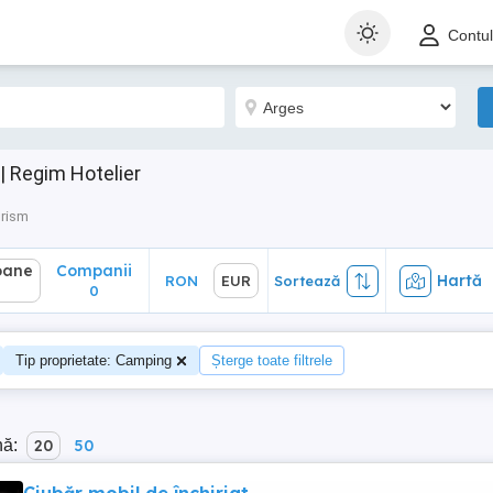
ane
Companii
Hartă
RON
EUR
Sortează
Contu
0
 Regim Hotelier
urism
oane
Companii
Hartă
RON
EUR
Sortează
0
Tip proprietate: Camping
Șterge toate filtrele
nă:
20
50