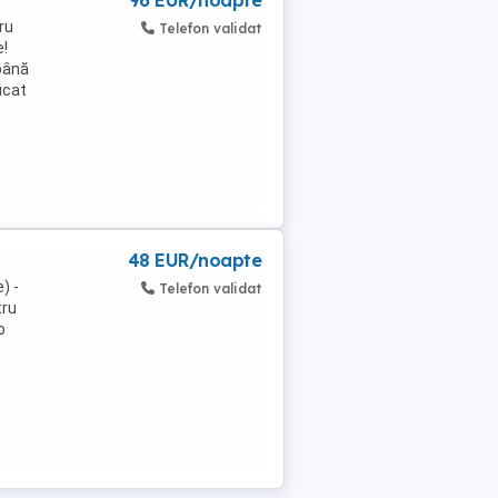
96 EUR/noapte
ru
Telefon validat
e!
 până
icat
48 EUR/noapte
) -
Telefon validat
tru
o