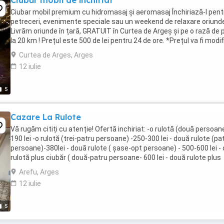
Ciubăr mobil de închiriat
Ciubar mobil premium cu hidromasaj și aeromasaj Închiriază-l pent
petreceri, evenimente speciale sau un weekend de relaxare oriund
Livrăm oriunde în țară, GRATUIT în Curtea de Argeș și pe o rază de
la 20 km ! Prețul este 500 de lei pentru 24 de ore. *Prețul va fi modif
în perioada sărbătorilor* ...
Curtea de Arges, Arges
12 iulie
5
Cazare La Rulote
Vă rugăm citiți cu atenție! Ofertă inchiriat: -o rulotă (două persoane
190 lei -o rulotă (trei-patru persoane) -250-300 lei - două rulote (pa
persoane)-380lei - două rulote ( șase-opt persoane) - 500-600 lei - 
rulotă plus ciubăr ( două-patru persoane- 600 lei - două rulote plus
ciubăr (patru- ...
Arefu, Arges
12 iulie
5