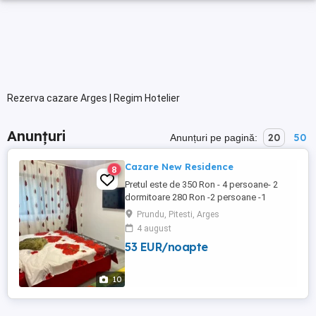
Rezerva cazare Arges | Regim Hotelier
Anunțuri
20
50
Anunțuri pe pagină:
Cazare New Residence
8
Pretul este de 350 Ron - 4 persoane- 2
dormitoare 280 Ron -2 persoane -1
dormitor 220 Ron-1 persoana-1 dormitor
Prundu, Pitesti, Arges
Apartament nou in regim hotelier!!!
4 august
Dispune de curte si parcare privata gratui(
53 EUR/noapte
nu este necesara rezervarea) Internet
wireless gratuit Apartamentul ...
10