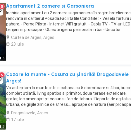
Apartament 2 camere si Garsoniera
5
Inchirie apartament cu 2 camere si garsoniera în regim hotelier re
renovata în cartierul Posada.Facilitatile Conditiile : - Vesela farfurii 
pahare. - Perne Pilota - Internet WIFI gratuit. - Cablu TV - TV-uri LED
Lenjerii si prosoape - Obiecte igiena personala in bai - Uscator ...
Curtea de Arges, Arges
23 iulie
5
Cazare la munte - Casuta cu șindrilă! Dragoslavele
6
Arges!
Va asteptam la munte intr-o cabana cu 5 dormitoare si 4 bai, buca
complet utilată, living spatios si primitor, doua terase exterioare,
gratar, loc amenajat pt ceaun si foc de tabara ! Departe de agitatia
urbană, de grijile zilnice de stress... aproape de natura (aer proaspa
susurul ...
Dragoslavele, Arges
17 iulie
8