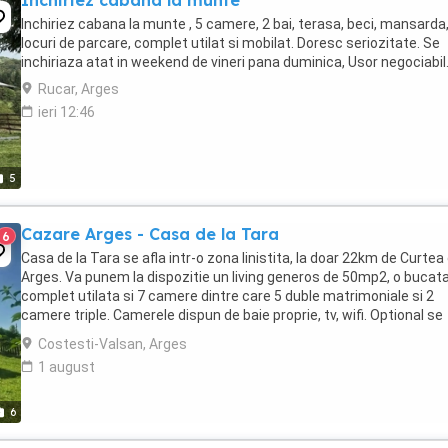
Inchiriez cabana la munte
Inchiriez cabana la munte , 5 camere, 2 bai, terasa, beci, mansarda,
locuri de parcare, complet utilat si mobilat. Doresc seriozitate. Se
inchiriaza atat in weekend de vineri pana duminica, Usor negociabil
Rucar, Arges
ieri 12:46
5
Cazare Arges - Casa de la Tara
6
Casa de la Tara se afla intr-o zona linistita, la doar 22km de Curtea
Arges. Va punem la dispozitie un living generos de 50mp2, o bucata
complet utilata si 7 camere dintre care 5 duble matrimoniale si 2
camere triple. Camerele dispun de baie proprie, tv, wifi. Optional se
poate inchiria si ciubar. Cabana ...
Costesti-Valsan, Arges
1 august
6