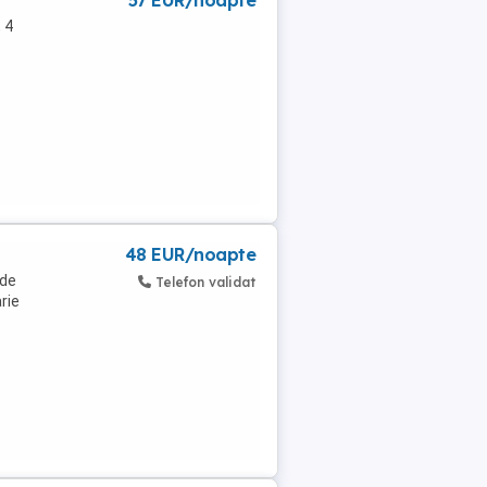
57 EUR/noapte
 4
.
48 EUR/noapte
 de
Telefon validat
rie