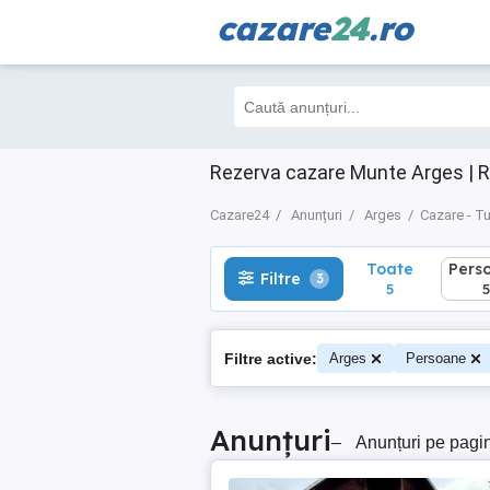
cazare
24
.ro
Toate
Perso
Filtre
3
5
5
Rezerva cazare Munte Arges | R
Cazare24
Anunțuri
Arges
Cazare - T
Toate
Pers
Filtre
3
5
5
Filtre active:
Arges
Persoane
Anunțuri
–
Anunțuri pe pagi