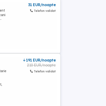
31 EUR/noapte
cent
Telefon validat
cani
 -
191 EUR/noapte
210 EUR/noapte
tarie
Telefon validat
t,