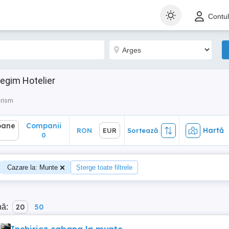
ane
Companii
Hartă
RON
EUR
Sortează
Contu
0
egim Hotelier
urism
oane
Companii
Hartă
RON
EUR
Sortează
0
Cazare la: Munte
Șterge toate filtrele
nă:
20
50