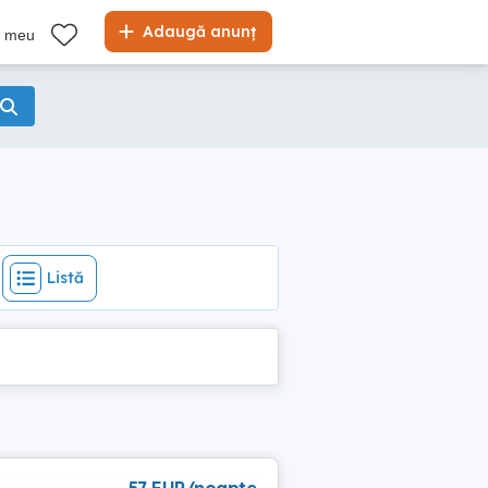
Listă
Adaugă anunț
l meu
Listă