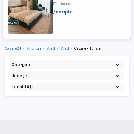
1 ianuarie
/noapte
Cazare24
Anunțuri
Arad
Arad
Cazare - Turism
Categorii
Județe
Localități