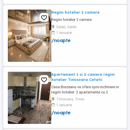
Regim hotelier 2 camere
Regim hotelier 2 camere
Galati, Galati
1 ianuarie
/noapte
Apartament 1 si 2 camere regim
hotelier Timisoara Cetatii
Casa Brezeanu va ofera spre inchiriere in
regim hotelier: 2 apartamente cu 2
dormitoare, baie si bucatarie proprie. (4
Timisoara, Timis
locuri cazare in fiecare apartament) 1
1 ianuarie
apartament cu 1 dormitor, baie si
/noapte
bucatarie proprie. (3 locuri cazare) Fiecare
apartament dispune de bucatarie complet
utilata,baie cu cabina ...