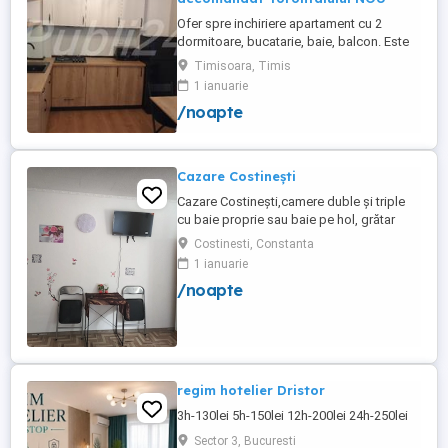
Ofer spre inchiriere apartament cu 2
dormitoare, bucatarie, baie, balcon. Este
complet utilat si mobilat nou, clima,
Timisoara, Timis
internet, tv, video interfon masina de
1 ianuarie
spalat haine, lenjerii, prosoape,
/noapte
consumabile. In incinta complexului de
apartamente se afla un supermarket si loc
de joaca pentru copii. Apartamentul ...
Cazare Costinești
Cazare Costinești,camere duble și triple
cu baie proprie sau baie pe hol, grătar
frigider curte,parcare proprie , prețuri
Costinesti, Constanta
începând de la 150 lei pe noapte,telefon
1 ianuarie
/noapte
regim hotelier Dristor
3h-130lei 5h-150lei 12h-200lei 24h-250lei
Sector 3, Bucuresti