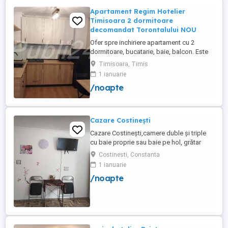
Apartament Regim Hotelier
Timisoara 2 dormitoare
decomandat Torontalului NOU
Ofer spre inchiriere apartament cu 2
dormitoare, bucatarie, baie, balcon. Este
complet utilat si mobilat nou, clima,
Timisoara, Timis
internet, tv, video interfon masina de
1 ianuarie
spalat haine, lenjerii, prosoape,
/noapte
consumabile. In incinta complexului de
apartamente se afla un supermarket si loc
de joaca pentru copii. Apartamentul ...
Cazare Costinești
Cazare Costinești,camere duble și triple
cu baie proprie sau baie pe hol, grătar
frigider curte,parcare proprie , prețuri
Costinesti, Constanta
începând de la 150 lei pe noapte,telefon
1 ianuarie
/noapte