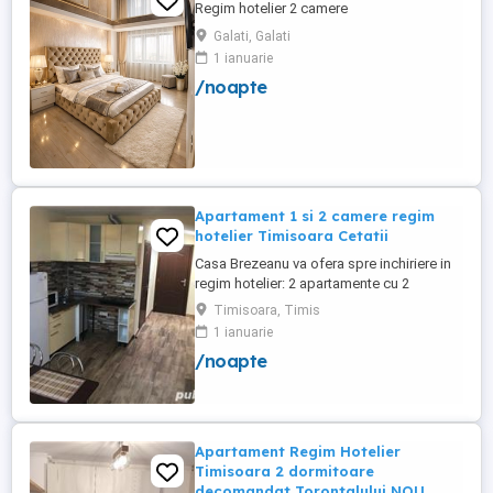
Regim hotelier 2 camere
Galati, Galati
1 ianuarie
/noapte
Apartament 1 si 2 camere regim
hotelier Timisoara Cetatii
Casa Brezeanu va ofera spre inchiriere in
regim hotelier: 2 apartamente cu 2
dormitoare, baie si bucatarie proprie. (4
Timisoara, Timis
locuri cazare in fiecare apartament) 1
1 ianuarie
apartament cu 1 dormitor, baie si
/noapte
bucatarie proprie. (3 locuri cazare) Fiecare
apartament dispune de bucatarie complet
utilata,baie cu cabina ...
Apartament Regim Hotelier
Timisoara 2 dormitoare
decomandat Torontalului NOU