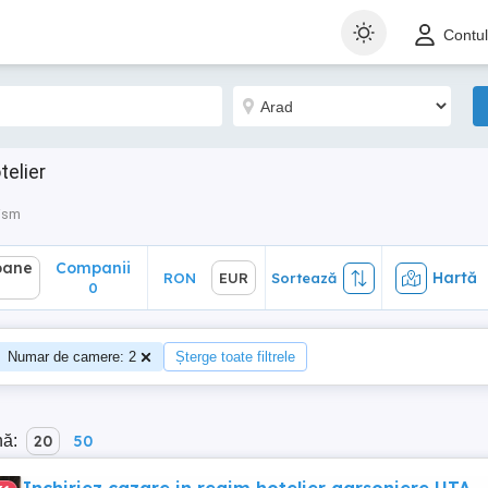
ane
Companii
Hartă
RON
EUR
Sortează
Contu
0
telier
rism
oane
Companii
Hartă
RON
EUR
Sortează
0
Numar de camere: 2
Șterge toate filtrele
nă:
20
50