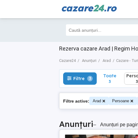
cazare
24
.ro
Toate
Perso
Filtre
3
3
3
Rezerva cazare Arad | Regim Ho
Cazare24
Anunțuri
Arad
Cazare - Tu
Toate
Pers
Filtre
3
3
3
Filtre active:
Arad
Persoane
Anunțuri
–
Anunțuri pe pagi