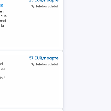
25 EUR/noapte
RK
Telefon validat
e in
oi la
 mai
 la
57 EUR/noapte
al
Telefon validat
rea
in 6