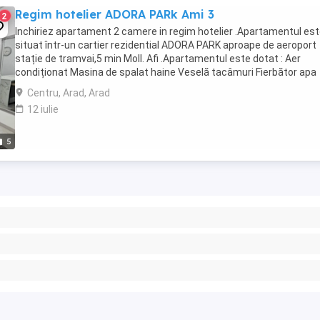
Regim hotelier ADORA PARk Ami 3
2
Inchiriez apartament 2 camere in regim hotelier .Apartamentul es
situat într-un cartier rezidential ADORA PARK aproape de aeroport
stație de tramvai,5 min Moll. Afi .Apartamentul este dotat : Aer
condiționat Masina de spalat haine Veselă tacâmuri Fierbător apa
Prăjitor pâine Microunde Televizor ...
Centru, Arad, Arad
12 iulie
5