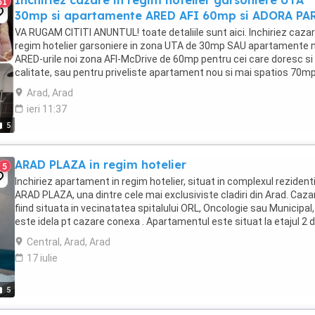
Inchiriez cazare in regim hotelier garsoniere UTA
31
30mp si apartamente ARED AFI 60mp si ADORA PA
VA RUGAM CITITI ANUNTUL! toate detaliile sunt aici. Inchiriez cazar
regim hotelier garsoniere in zona UTA de 30mp SAU apartamente n
ARED-urile noi zona AFI-McDrive de 60mp pentru cei care doresc si
calitate, sau pentru priveliste apartament nou si mai spatios 70mp
AdoraPark, marca ChrysFlatty ...
Arad, Arad
ieri 11:37
5
ARAD PLAZA in regim hotelier
5
Inchiriez apartament in regim hotelier, situat in complexul rezidenti
ARAD PLAZA, una dintre cele mai exclusiviste cladiri din Arad. Caza
fiind situata in vecinatatea spitalului ORL, Oncologie sau Municipal,
este idela pt cazare conexa . Apartamentul este situat la etajul 2 d
cu o vedere ...
Central, Arad, Arad
17 iulie
5