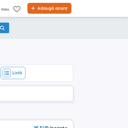
Listă
Adaugă anunț
l meu
Listă